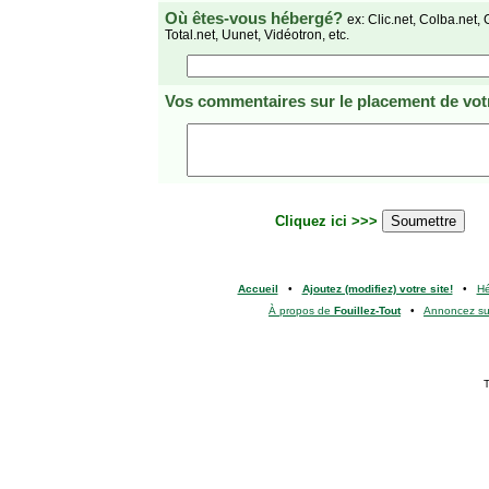
Où êtes-vous hébergé?
ex: Clic.net, Colba.net, 
Total.net, Uunet, Vidéotron, etc.
Vos commentaires
sur le placement de votr
Cliquez ici >>>
Accueil
•
Ajoutez (modifiez) votre site!
•
H
À propos de
Fouillez-Tout
•
Annoncez s
T