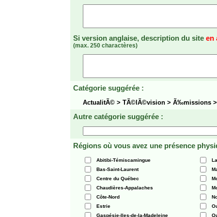
Si version anglaise, description du site
en 
(max. 250 charactères)
Catégorie suggérée :
ActualitÃ© > TÃ©lÃ©vision > Ã‰missions >
Autre catégorie suggérée :
Régions où vous avez une présence physi
Abitibi-Témiscamingue
La
Bas-Saint-Laurent
Ma
Centre du Québec
Mo
Chaudières-Appalaches
Mo
Côte-Nord
N
Estrie
O
Gaspésie-Iles-de-la-Madeleine
Q