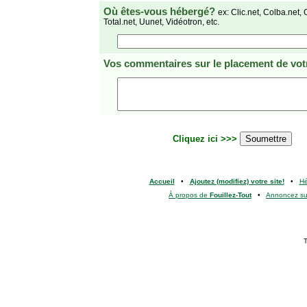
Où êtes-vous hébergé?
ex: Clic.net, Colba.net, 
Total.net, Uunet, Vidéotron, etc.
Vos commentaires
sur le placement de votr
Cliquez ici >>>
Accueil
•
Ajoutez (modifiez) votre site!
•
H
À propos de
Fouillez-Tout
•
Annoncez s
T