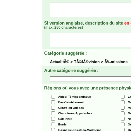
Si version anglaise, description du site
en 
(max. 250 charactères)
Catégorie suggérée :
ActualitÃ© > TÃ©lÃ©vision > Ã‰missions
Autre catégorie suggérée :
Régions où vous avez une présence physi
Abitibi-Témiscamingue
La
Bas-Saint-Laurent
Ma
Centre du Québec
Mo
Chaudières-Appalaches
Mo
Côte-Nord
N
Estrie
O
Gaspésie-Iles-de-la-Madeleine
Q