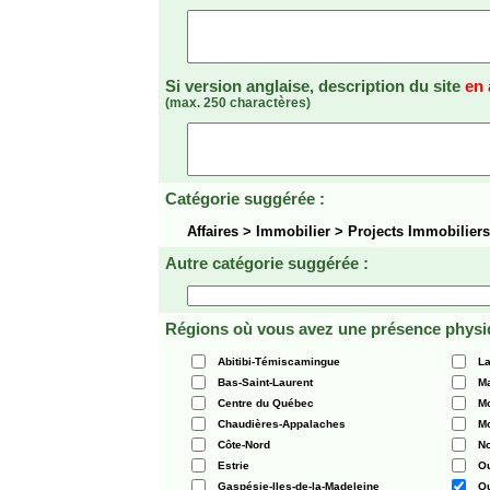
Si version anglaise, description du site
en 
(max. 250 charactères)
Catégorie suggérée :
Affaires > Immobilier > Projects Immobilier
Autre catégorie suggérée :
Régions où vous avez une présence physi
Abitibi-Témiscamingue
La
Bas-Saint-Laurent
Ma
Centre du Québec
Mo
Chaudières-Appalaches
Mo
Côte-Nord
N
Estrie
O
Gaspésie-Iles-de-la-Madeleine
Q