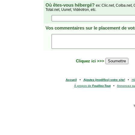
Où êtes-vous hébergé?
ex: Clic.net, Colba.net, 
Total.net, Uunet, Vidéotron, etc.
Vos commentaires
sur le placement de votr
Cliquez ici >>>
Accueil
•
Ajoutez (modifiez) votre site!
•
H
À propos de
Fouillez-Tout
•
Annoncez s
T