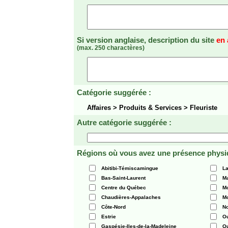
Si version anglaise, description du site
en 
(max. 250 charactères)
Catégorie suggérée :
Affaires > Produits & Services > Fleuriste
Autre catégorie suggérée :
Régions où vous avez une présence physi
Abitibi-Témiscamingue
La
Bas-Saint-Laurent
Ma
Centre du Québec
Mo
Chaudières-Appalaches
Mo
Côte-Nord
N
Estrie
O
Gaspésie-Iles-de-la-Madeleine
Q