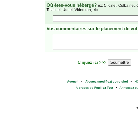
Où êtes-vous hébergé?
ex: Clic.net, Colba.net, 
Total.net, Uunet, Vidéotron, etc.
Vos commentaires
sur le placement de votr
Cliquez ici >>>
Accueil
•
Ajoutez (modifiez) votre site!
•
H
À propos de
Fouillez-Tout
•
Annoncez s
T