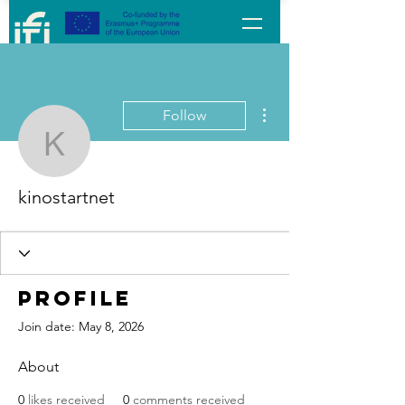
More actions
Follow
kinostartnet
kinostartnet
Profile
Join date: May 8, 2026
About
0
likes received
0
comments received