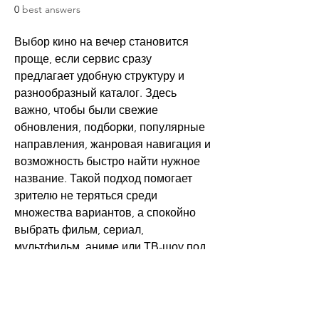
0
best answers
Выбор кино на вечер становится 
проще, если сервис сразу 
предлагает удобную структуру и 
разнообразный каталог. Здесь 
важно, чтобы были свежие 
обновления, подборки, популярные 
направления, жанровая навигация и 
возможность быстро найти нужное 
название. Такой подход помогает 
зрителю не теряться среди 
множества вариантов, а спокойно 
выбрать фильм, сериал, 
мультфильм, аниме или ТВ-шоу под 
настроение. Особенно полезны 
разделы по странам, годам выпуска 
и качеству просмотра. Благодаря 
такому формату 
KinoStart
 подходит 