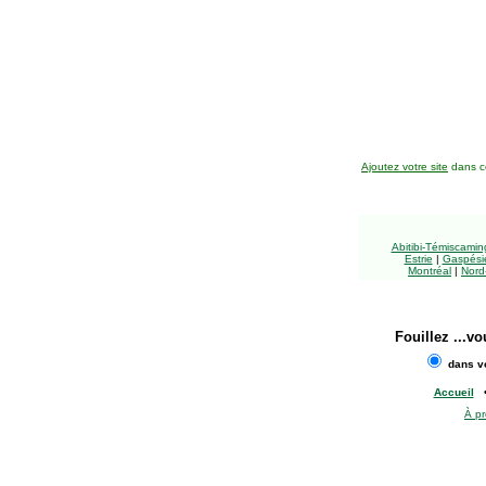
Ajoutez votre site
dans ce
Abitibi-Témiscami
Estrie
|
Gaspésie
Montréal
|
Nord
Fouillez
...vo
dans vo
Accueil
À p