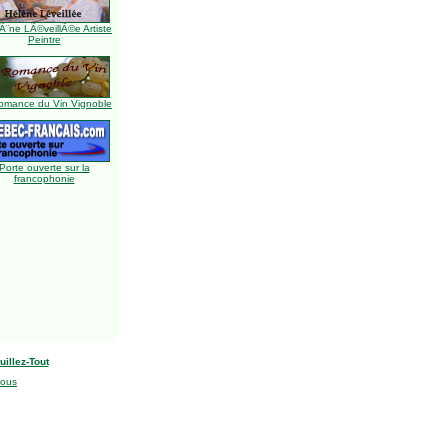
Ã¨ne LÃ©veillÃ©e Artiste
Peintre
omance du Vin Vignoble
Porte ouverte sur la
francophonie
uillez-Tout
nous