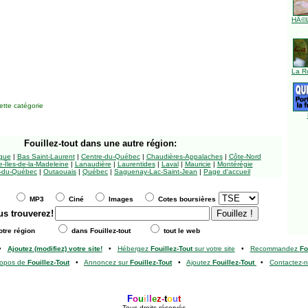
HÃ©l
La R
tte catégorie
Fouillez-tout
dans une autre région:
ngue
|
Bas Saint-Laurent
|
Centre-du-Québec
|
Chaudières-Appalaches
|
Côte-Nord
-Îles-de-la-Madeleine
|
Lanaudière
|
Laurentides
|
Laval
|
Mauricie
|
Montérégie
-du-Québec
|
Outaouais
|
Québec
|
Saguenay-Lac-Saint-Jean
|
Page d'accueil
MP3
Ciné
Images
Cotes boursières
us trouverez!
tre région
dans Fouillez-tout
tout le web
•
Ajoutez (modifiez) votre site!
•
Hébergez
Fouillez-Tout
sur votre site
•
Recommandez
Fo
ropos de
Fouillez-Tout
•
Annoncez sur
Fouillez-Tout
•
Ajoutez
Fouillez-Tout
•
Contactez-
F
o
u
i
l
l
e
z
-
t
o
u
t
Tous droits réservés