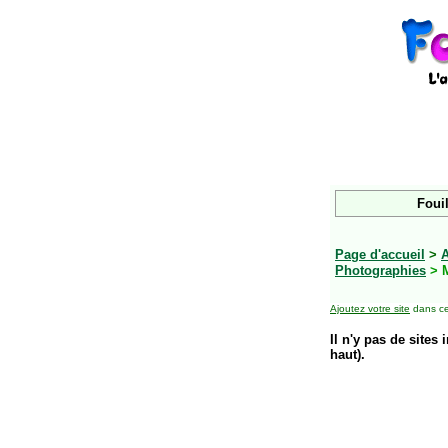
Fouil
Page d'accueil
>
Photographies
> 
Ajoutez votre site
dans ce
Il n'y pas de sites 
haut).