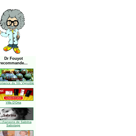
Dr Fouyot
recommande...
omance du Vin Vignoble
Villa D'Orta
s chansons de Sabrina
Sabotage