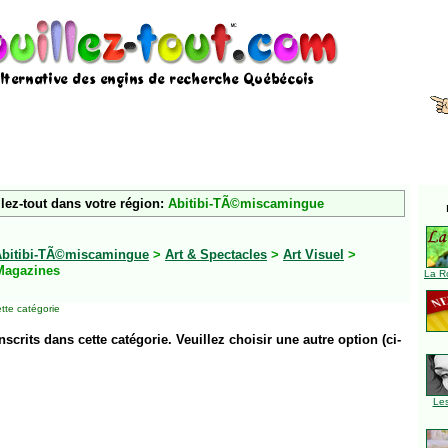
lez-tout dans votre région:
Abitibi-TÃ©miscamingue
Abitibi-TÃ©miscamingue
>
Art & Spectacles
>
Art Visuel
>
Magazines
La R
tte catégorie
inscrits dans cette catégorie. Veuillez choisir une autre option (ci-
Le