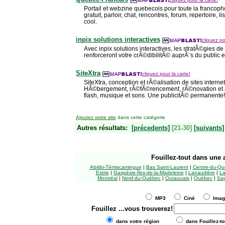
Portail et webzine quebecois pour toute la francoph
gratuit, parloir, chat, rencontres, forum, repertoire, lis
cool.
inpix solutions interactives
cliquez po
Avec inpix solutions interactives, les stratÃ©gies d
renforceront votre crÃ©dibilitÃ© auprÃ¨s du public et
SiteXtra
cliquez pour la carte!
SiteXtra, conception et rÃ©alisation de sites interne
HÃ©bergement, rÃ©fÃ©rencement, rÃ©novation et a
flash, musique et sons. Une publicitÃ© permanente!
Ajoutez votre site
dans cette catégorie
Autres résultats:
[précedents]
[21-30]
[suivants]
Fouillez-tout
dans une a
Abitibi-Témiscamingue
|
Bas Saint-Laurent
|
Centre-du-Qu
Estrie
|
Gaspésie-Îles-de-la-Madeleine
|
Lanaudière
|
La
Montréal
|
Nord-du-Québec
|
Outaouais
|
Québec
|
Sag
MP3
Ciné
Ima
Fouillez
...vous trouverez!
dans votre région
dans Fouillez-to