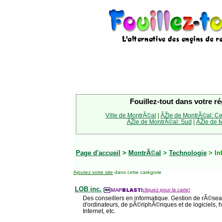
Fouillez-tout dans votre ré
Ville de MontrÃ©al
|
ÃŽle de MontrÃ©al: Ce
ÃŽle de MontrÃ©al: Sud
|
ÃŽle de M
Page d'accueil
>
MontrÃ©al
>
Technologie
> In
Ajoutez votre site
dans cette catégorie
LOB inc.
cliquez pour la carte!
Des conseillers en informatique. Gestion de rÃ©sea
d'ordinateurs, de pÃ©riphÃ©riques et de logiciels,
Internet, etc.