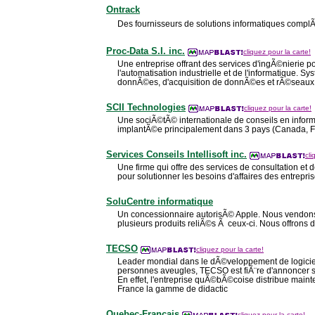
Ontrack
Des fournisseurs de solutions informatiques complÃ
Proc-Data S.I. inc.
cliquez pour la carte!
Une entreprise offrant des services d'ingÃ©nierie p
l'automatisation industrielle et de l'informatique. 
donnÃ©es, d'acquisition de donnÃ©es et rÃ©seaux
SCII Technologies
cliquez pour la carte!
Une sociÃ©tÃ© internationale de conseils en inform
implantÃ©e principalement dans 3 pays (Canada, Fr
Services Conseils Intellisoft inc.
cli
Une firme qui offre des services de consultation et 
pour solutionner les besoins d'affaires des entrepris
SoluCentre informatique
Un concessionnaire autorisÃ© Apple. Nous vendons
plusieurs produits reliÃ©s Ã ceux-ci. Nous offrons 
TECSO
cliquez pour la carte!
Leader mondial dans le dÃ©veloppement de logici
personnes aveugles, TECSO est fiÃ¨re d'annoncer s
En effet, l'entreprise quÃ©bÃ©coise distribue main
France la gamme de didactic
Quebec-Francais
cliquez pour la carte!