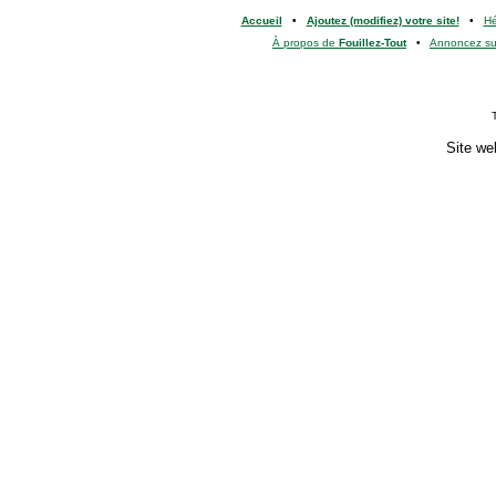
Accueil
•
Ajoutez (modifiez) votre site!
•
H
À propos de
Fouillez-Tout
•
Annoncez s
Site we