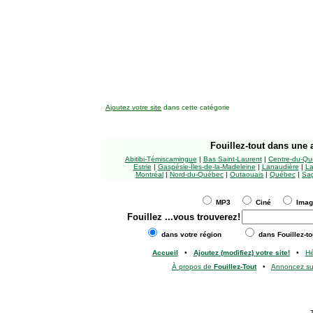
Ajoutez votre site
dans cette catégorie
Fouillez-tout
dans une a
Abitibi-Témiscamingue
|
Bas Saint-Laurent
|
Centre-du-Qu
Estrie
|
Gaspésie-Îles-de-la-Madeleine
|
Lanaudière
|
La
Montréal
|
Nord-du-Québec
|
Outaouais
|
Québec
|
Sag
MP3
Ciné
Ima
Fouillez
...vous trouverez!
dans votre région
dans Fouillez-to
Accueil
•
Ajoutez (modifiez) votre site!
•
H
À propos de
Fouillez-Tout
•
Annoncez s