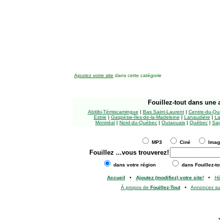
Ajoutez votre site
dans cette catégorie
Fouillez-tout
dans une a
Abitibi-Témiscamingue
|
Bas Saint-Laurent
|
Centre-du-Qu
Estrie
|
Gaspésie-Îles-de-la-Madeleine
|
Lanaudière
|
La
Montréal
|
Nord-du-Québec
|
Outaouais
|
Québec
|
Sag
MP3
Ciné
Ima
Fouillez
...vous trouverez!
dans votre région
dans Fouillez-to
Accueil
•
Ajoutez (modifiez) votre site!
•
H
À propos de
Fouillez-Tout
•
Annoncez s