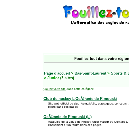
Fouillez-tout dans votre région
Page d'accueil
>
Bas-Saint-Laurent
>
Sports & 
> Junior
(3 sites)
Ajoutez votre site
dans cette catégorie
Club de hockey L'OcÃ©anic de Rimouski
Site web officiel du club. ActualitÃ©s, statistiques, concours,
billets dans ces pages.
OcÃ©anic de Rimouski (L')
Ã‰quipe de la Ligue de hockey junior majeur du QuÃ©bec. C
classement et un forum dans ces pages.