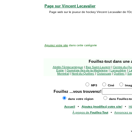
Page sur Vincent Lecavalier
Page web sur le joueur de hockey Vincent Lecavalier de l'O
Ajoutez votre site
dans cette catégorie
Fouillez-tout
dans une a
Abitibi-Témiscamingue
|
Bas Saint-Laurent
|
Centre-du-Qu
Estrie
|
Gaspésie-Îles-de-la-Madeleine
|
Lanaudière
|
La
Montréal
|
Nord-du-Québec
|
Outaouais
|
Québec
|
Sag
MP3
Ciné
Ima
Fouillez
...vous trouverez!
dans votre région
dans Fouillez-to
Accueil
•
Ajoutez (modifiez) votre site!
•
H
À propos de
Fouillez-Tout
•
Annoncez s