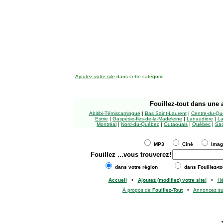
Ajoutez votre site
dans cette catégorie
Fouillez-tout
dans une a
Abitibi-Témiscamingue
|
Bas Saint-Laurent
|
Centre-du-Qu
Estrie
|
Gaspésie-Îles-de-la-Madeleine
|
Lanaudière
|
La
Montréal
|
Nord-du-Québec
|
Outaouais
|
Québec
|
Sag
MP3
Ciné
Ima
Fouillez
...vous trouverez!
dans votre région
dans Fouillez-to
Accueil
•
Ajoutez (modifiez) votre site!
•
H
À propos de
Fouillez-Tout
•
Annoncez s