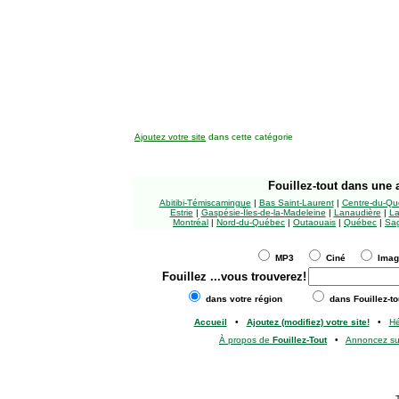
Ajoutez votre site
dans cette catégorie
Fouillez-tout
dans une a
Abitibi-Témiscamingue
|
Bas Saint-Laurent
|
Centre-du-Qu
Estrie
|
Gaspésie-Îles-de-la-Madeleine
|
Lanaudière
|
La
Montréal
|
Nord-du-Québec
|
Outaouais
|
Québec
|
Sag
MP3
Ciné
Ima
Fouillez
...vous trouverez!
dans votre région
dans Fouillez-to
Accueil
•
Ajoutez (modifiez) votre site!
•
H
À propos de
Fouillez-Tout
•
Annoncez s