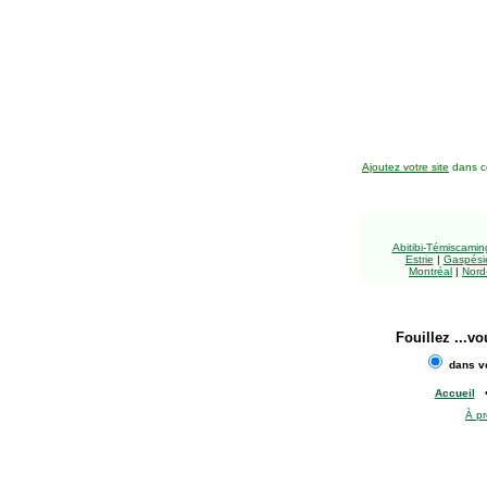
Ajoutez votre site
dans ce
Abitibi-Témiscami
Estrie
|
Gaspésie
Montréal
|
Nord
Fouillez
...vo
dans vo
Accueil
À p