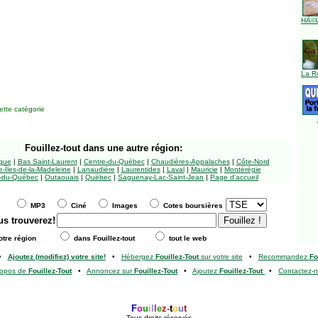
HÃ©l
La R
tte catégorie
Fouillez-tout
dans une autre région:
ngue
|
Bas Saint-Laurent
|
Centre-du-Québec
|
Chaudières-Appalaches
|
Côte-Nord
-Îles-de-la-Madeleine
|
Lanaudière
|
Laurentides
|
Laval
|
Mauricie
|
Montérégie
-du-Québec
|
Outaouais
|
Québec
|
Saguenay-Lac-Saint-Jean
|
Page d'accueil
MP3
Ciné
Images
Cotes boursières
us trouverez!
tre région
dans Fouillez-tout
tout le web
•
Ajoutez (modifiez) votre site!
•
Hébergez
Fouillez-Tout
sur votre site
•
Recommandez
Fo
ropos de
Fouillez-Tout
•
Annoncez sur
Fouillez-Tout
•
Ajoutez
Fouillez-Tout
•
Contactez-
F
o
u
i
l
l
e
z
-
t
o
u
t
Tous droits réservés