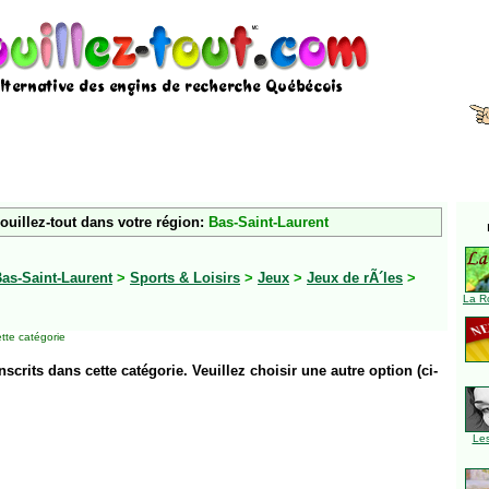
ouillez-tout dans votre région:
Bas-Saint-Laurent
as-Saint-Laurent
>
Sports & Loisirs
>
Jeux
>
Jeux de rÃ´les
>
La R
tte catégorie
inscrits dans cette catégorie. Veuillez choisir une autre option (ci-
Le