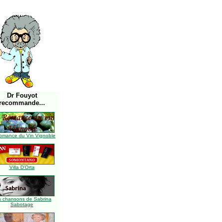
Dr Fouyot
recommande...
omance du Vin Vignoble
Villa D'Orta
s chansons de Sabrina
Sabotage