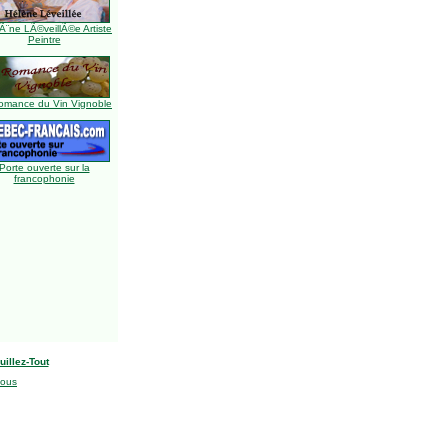
Ã¨ne LÃ©veillÃ©e Artiste
Peintre
omance du Vin Vignoble
Porte ouverte sur la
francophonie
uillez-Tout
nous