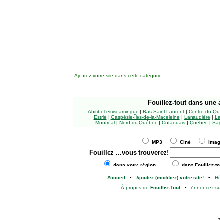
Ajoutez votre site
dans cette catégorie
Fouillez-tout
dans une a
Abitibi-Témiscamingue
|
Bas Saint-Laurent
|
Centre-du-Qu
Estrie
|
Gaspésie-Îles-de-la-Madeleine
|
Lanaudière
|
La
Montréal
|
Nord-du-Québec
|
Outaouais
|
Québec
|
Sag
MP3
Ciné
Ima
Fouillez
...vous trouverez!
dans votre région
dans Fouillez-to
Accueil
•
Ajoutez (modifiez) votre site!
•
H
À propos de
Fouillez-Tout
•
Annoncez s