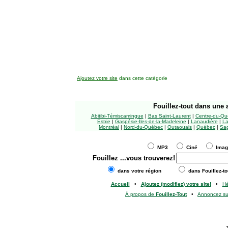
Ajoutez votre site
dans cette catégorie
Fouillez-tout
dans une a
Abitibi-Témiscamingue
|
Bas Saint-Laurent
|
Centre-du-Qu
Estrie
|
Gaspésie-Îles-de-la-Madeleine
|
Lanaudière
|
La
Montréal
|
Nord-du-Québec
|
Outaouais
|
Québec
|
Sag
MP3
Ciné
Ima
Fouillez
...vous trouverez!
dans votre région
dans Fouillez-to
Accueil
•
Ajoutez (modifiez) votre site!
•
H
À propos de
Fouillez-Tout
•
Annoncez s