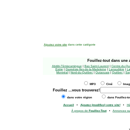
Ajoutez votre site
dans cette catégorie
Fouillez-tout
dans une a
Abitibi-Témiscamingue
|
Bas Saint-Laurent
|
Centre-du-Qu
Estrie
|
Gaspésie-Îles-de-la-Madeleine
|
Lanaudière
|
La
Montréal
|
Nord-du-Québec
|
Outaouais
|
Québec
|
Sag
MP3
Ciné
Ima
Fouillez
...vous trouverez!
dans votre région
dans Fouillez-to
Accueil
•
Ajoutez (modifiez) votre site!
•
H
À propos de
Fouillez-Tout
•
Annoncez s