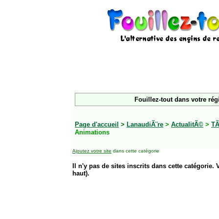
Fouillez-tout dans votre rég
Page d'accueil
>
LanaudiÃ¨re
>
ActualitÃ©
>
TÃ
Animations
Ajoutez votre site
dans cette catégorie
Il n'y pas de sites inscrits dans cette catégorie. 
haut).