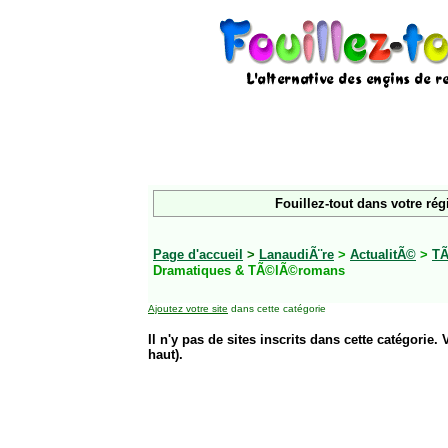
Fouillez-tout dans votre rég
Page d'accueil
>
LanaudiÃ¨re
>
ActualitÃ©
>
TÃ
Dramatiques & TÃ©lÃ©romans
Ajoutez votre site
dans cette catégorie
Il n'y pas de sites inscrits dans cette catégorie. 
haut).