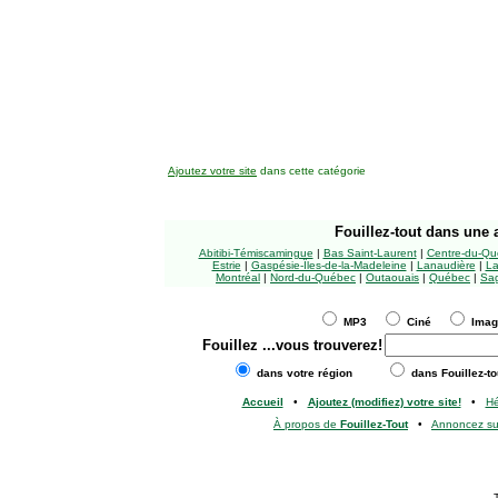
Ajoutez votre site
dans cette catégorie
Fouillez-tout
dans une a
Abitibi-Témiscamingue
|
Bas Saint-Laurent
|
Centre-du-Qu
Estrie
|
Gaspésie-Îles-de-la-Madeleine
|
Lanaudière
|
La
Montréal
|
Nord-du-Québec
|
Outaouais
|
Québec
|
Sag
MP3
Ciné
Ima
Fouillez
...vous trouverez!
dans votre région
dans Fouillez-to
Accueil
•
Ajoutez (modifiez) votre site!
•
H
À propos de
Fouillez-Tout
•
Annoncez s