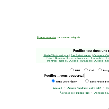
Ajoutez votre site
dans cette catégorie
Fouillez-tout
dans une a
Abitibi-Témiscamingue
|
Bas Saint-Laurent
|
Centre-du-Qu
Estrie
|
Gaspésie-Îles-de-la-Madeleine
|
Lanaudière
|
La
Montréal
|
Nord-du-Québec
|
Outaouais
|
Québec
|
Sag
MP3
Ciné
Ima
Fouillez
...vous trouverez!
dans votre région
dans Fouillez-to
Accueil
•
Ajoutez (modifiez) votre site!
•
H
À propos de
Fouillez-Tout
•
Annoncez s