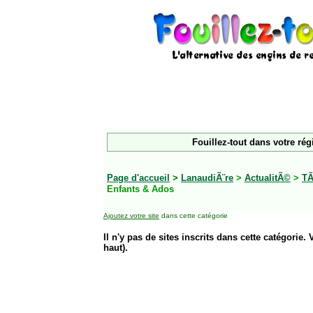
Fouillez-tout dans votre rég
Page d'accueil
>
LanaudiÃ¨re
>
ActualitÃ©
>
TÃ
Enfants & Ados
Ajoutez votre site
dans cette catégorie
Il n'y pas de sites inscrits dans cette catégorie. 
haut).