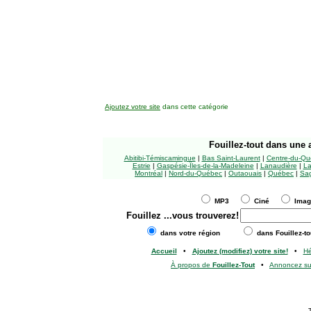
Ajoutez votre site
dans cette catégorie
Fouillez-tout
dans une a
Abitibi-Témiscamingue
|
Bas Saint-Laurent
|
Centre-du-Qu
Estrie
|
Gaspésie-Îles-de-la-Madeleine
|
Lanaudière
|
La
Montréal
|
Nord-du-Québec
|
Outaouais
|
Québec
|
Sag
MP3
Ciné
Ima
Fouillez
...vous trouverez!
dans votre région
dans Fouillez-to
Accueil
•
Ajoutez (modifiez) votre site!
•
H
À propos de
Fouillez-Tout
•
Annoncez s