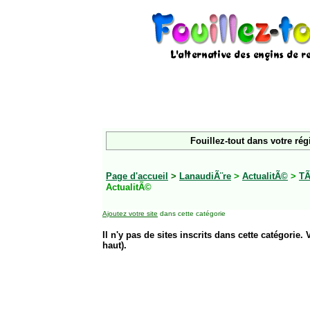
Fouillez-tout dans votre rég
Page d'accueil
>
LanaudiÃ¨re
>
ActualitÃ©
>
TÃ
ActualitÃ©
Ajoutez votre site
dans cette catégorie
Il n'y pas de sites inscrits dans cette catégorie. 
haut).