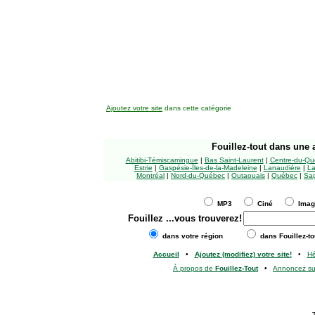
Ajoutez votre site
dans cette catégorie
Fouillez-tout
dans une a
Abitibi-Témiscamingue
|
Bas Saint-Laurent
|
Centre-du-Qu
Estrie
|
Gaspésie-Îles-de-la-Madeleine
|
Lanaudière
|
La
Montréal
|
Nord-du-Québec
|
Outaouais
|
Québec
|
Sag
MP3
Ciné
Ima
Fouillez
...vous trouverez!
dans votre région
dans Fouillez-to
Accueil
•
Ajoutez (modifiez) votre site!
•
H
À propos de
Fouillez-Tout
•
Annoncez s