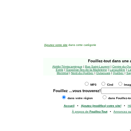
Ajoutez votre site
dans cette catégorie
Fouillez-tout
dans une a
Abitibi-Témiscamingue
|
Bas Saint-Laurent
|
Centre-du-Qu
Estrie
|
Gaspésie-Îles-de-la-Madeleine
|
Lanaudière
|
La
Montréal
|
Nord-du-Québec
|
Outaouais
|
Québec
|
Sag
MP3
Ciné
Ima
Fouillez
...vous trouverez!
dans votre région
dans Fouillez-to
Accueil
•
Ajoutez (modifiez) votre site!
•
H
À propos de
Fouillez-Tout
•
Annoncez s