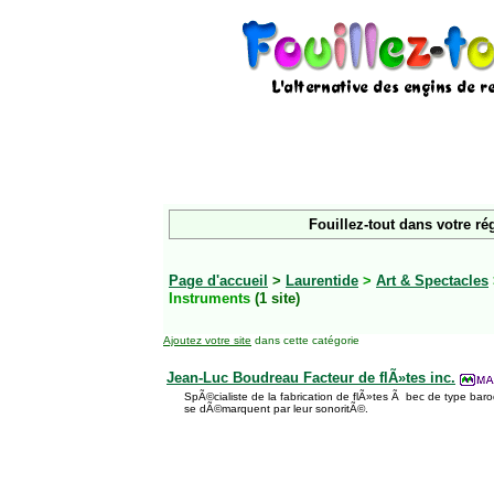
Fouillez-tout dans votre ré
Page d'accueil
>
Laurentide
>
Art & Spectacles
Instruments
(1 site)
Ajoutez votre site
dans cette catégorie
Jean-Luc Boudreau Facteur de flÃ»tes inc.
SpÃ©cialiste de la fabrication de flÃ»tes Ã bec de type bar
se dÃ©marquent par leur sonoritÃ©.