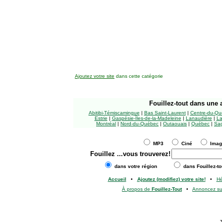
Ajoutez votre site
dans cette catégorie
Fouillez-tout
dans une a
Abitibi-Témiscamingue
|
Bas Saint-Laurent
|
Centre-du-Qu
Estrie
|
Gaspésie-Îles-de-la-Madeleine
|
Lanaudière
|
La
Montréal
|
Nord-du-Québec
|
Outaouais
|
Québec
|
Sag
MP3
Ciné
Ima
Fouillez
...vous trouverez!
dans votre région
dans Fouillez-to
Accueil
•
Ajoutez (modifiez) votre site!
•
H
À propos de
Fouillez-Tout
•
Annoncez s