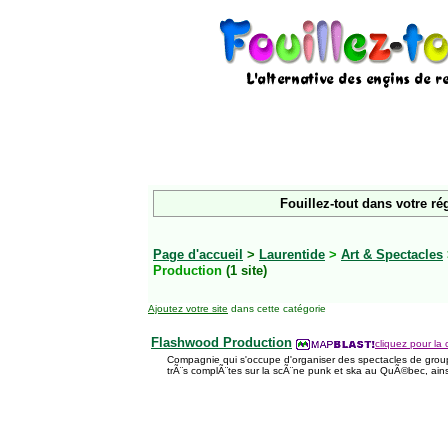
Fouillez-tout dans votre ré
Page d'accueil
>
Laurentide
>
Art & Spectacles
Production
(1 site)
Ajoutez votre site
dans cette catégorie
Flashwood Production
cliquez pour la 
Compagnie qui s'occupe d'organiser des spectacles de group
trÃ¨s complÃ¨tes sur la scÃ¨ne punk et ska au QuÃ©bec, ain