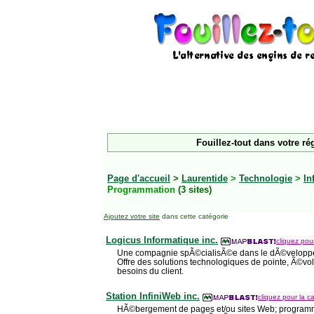
Fouillez-tout dans votre ré
Page d'accueil
>
Laurentide
>
Technologie
>
In
Programmation
(3 sites)
Ajoutez votre site
dans cette catégorie
Logicus Informatique inc.
cliquez pour
Une compagnie spÃ©cialisÃ©e dans le dÃ©veloppe
Offre des solutions technologiques de pointe, Ã©vo
besoins du client.
Station InfiniWeb inc.
cliquez pour la ca
HÃ©bergement de pages et/ou sites Web; programmat