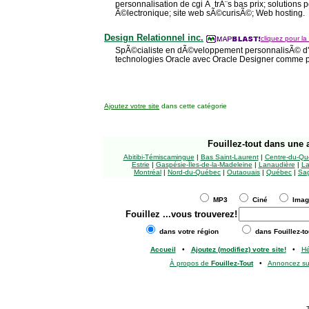
personnalisation de cgi Ã trÃ¨s bas prix; solutions
Ã©lectronique; site web sÃ©curisÃ©; Web hosting.
Design Relationnel inc.
cliquez pour la 
SpÃ©cialiste en dÃ©veloppement personnalisÃ© d'app
technologies Oracle avec Oracle Designer comme po
Ajoutez votre site
dans cette catégorie
Fouillez-tout
dans une a
Abitibi-Témiscamingue
|
Bas Saint-Laurent
|
Centre-du-Qu
Estrie
|
Gaspésie-Îles-de-la-Madeleine
|
Lanaudière
|
La
Montréal
|
Nord-du-Québec
|
Outaouais
|
Québec
|
Sag
MP3
Ciné
Ima
Fouillez
...vous trouverez!
dans votre région
dans Fouillez-to
Accueil
•
Ajoutez (modifiez) votre site!
•
H
À propos de
Fouillez-Tout
•
Annoncez s