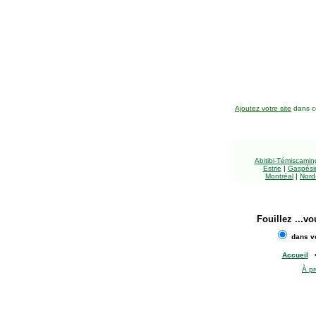
Ajoutez votre site
dans ce
Abitibi-Témiscami
Estrie
|
Gaspésie
Montréal
|
Nord
Fouillez
...vo
dans vo
Accueil
À p