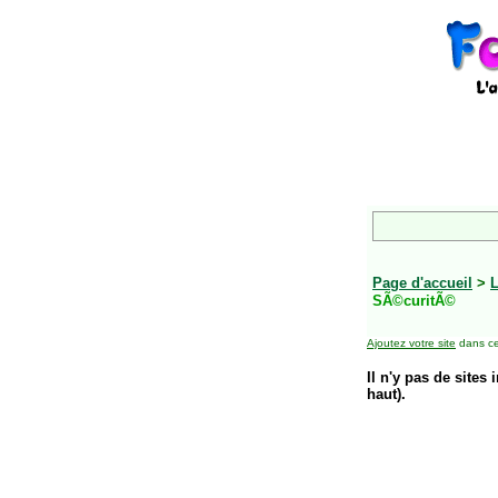
Page d'accueil
>
L
SÃ©curitÃ©
Ajoutez votre site
dans ce
Il n'y pas de sites 
haut).