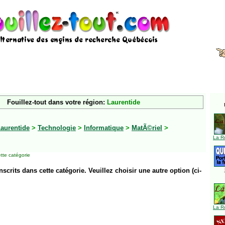
Fouillez-tout dans votre région:
Laurentide
aurentide
>
Technologie
>
Informatique
>
MatÃ©riel
>
La R
tte catégorie
inscrits dans cette catégorie. Veuillez choisir une autre option (ci-
La R