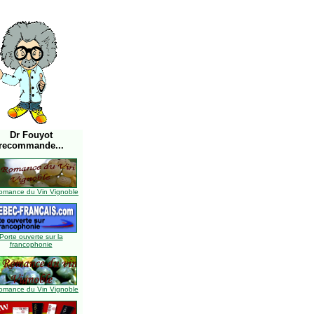
Dr Fouyot
recommande...
omance du Vin Vignoble
Porte ouverte sur la
francophonie
omance du Vin Vignoble