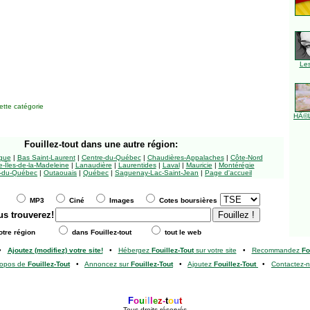
Le
tte catégorie
HÃ©l
Fouillez-tout
dans une autre région:
ngue
|
Bas Saint-Laurent
|
Centre-du-Québec
|
Chaudières-Appalaches
|
Côte-Nord
-Îles-de-la-Madeleine
|
Lanaudière
|
Laurentides
|
Laval
|
Mauricie
|
Montérégie
-du-Québec
|
Outaouais
|
Québec
|
Saguenay-Lac-Saint-Jean
|
Page d'accueil
MP3
Ciné
Images
Cotes boursières
us trouverez!
tre région
dans Fouillez-tout
tout le web
•
Ajoutez (modifiez) votre site!
•
Hébergez
Fouillez-Tout
sur votre site
•
Recommandez
Fo
ropos de
Fouillez-Tout
•
Annoncez sur
Fouillez-Tout
•
Ajoutez
Fouillez-Tout
•
Contactez-
F
o
u
i
l
l
e
z
-
t
o
u
t
Tous droits réservés