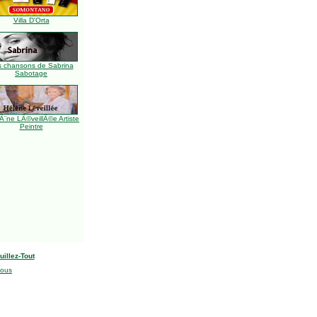
Villa D'Orta
s chansons de Sabrina
Sabotage
Ã¨ne LÃ©veillÃ©e Artiste
Peintre
uillez-Tout
nous