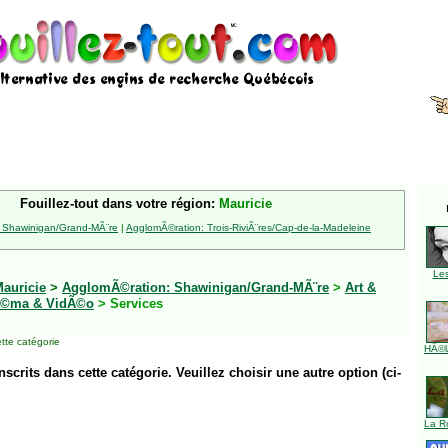
Fouillez-tout dans votre région:
Mauricie
 Shawinigan/Grand-MÃ¨re
|
AgglomÃ©ration: Trois-RiviÃ¨res/Cap-de-la-Madeleine
Le
auricie
>
AgglomÃ©ration: Shawinigan/Grand-MÃ¨re
>
Art &
Ã©ma & VidÃ©o
> Services
tte catégorie
HÃ©l
inscrits dans cette catégorie. Veuillez choisir une autre option (ci-
La R