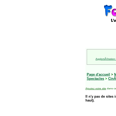
AgglomÃ©ration:
Page d'accueil
>
M
Spectacles
>
Cin
Ajoutez votre site
dans ce
Il n'y pas de sites 
haut).