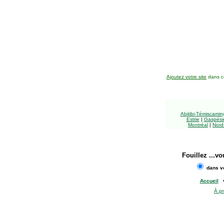
Ajoutez votre site
dans ce
Abitibi-Témiscami
Estrie
|
Gaspésie
Montréal
|
Nord
Fouillez
...vo
dans vo
Accueil
À p