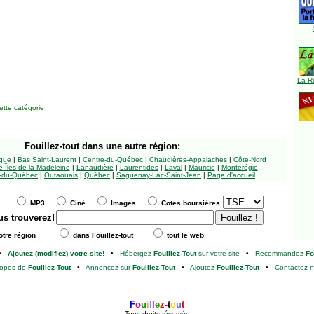
La R
tte catégorie
Fouillez-tout
dans une autre région:
ngue
|
Bas Saint-Laurent
|
Centre-du-Québec
|
Chaudières-Appalaches
|
Côte-Nord
-Îles-de-la-Madeleine
|
Lanaudière
|
Laurentides
|
Laval
|
Mauricie
|
Montérégie
-du-Québec
|
Outaouais
|
Québec
|
Saguenay-Lac-Saint-Jean
|
Page d'accueil
MP3
Ciné
Images
Cotes boursières
us trouverez!
tre région
dans Fouillez-tout
tout le web
•
Ajoutez (modifiez) votre site!
•
Hébergez
Fouillez-Tout
sur votre site
•
Recommandez
Fo
ropos de
Fouillez-Tout
•
Annoncez sur
Fouillez-Tout
•
Ajoutez
Fouillez-Tout
•
Contactez-
F
o
u
i
l
l
e
z
-
t
o
u
t
Tous droits réservés