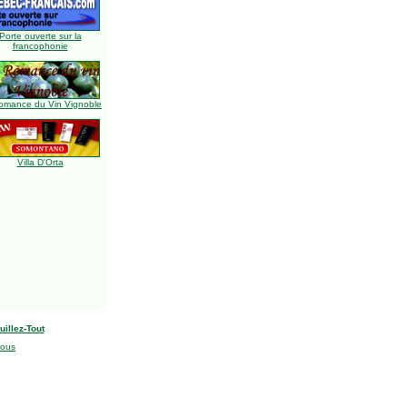
Porte ouverte sur la
francophonie
omance du Vin Vignoble
Villa D'Orta
uillez-Tout
nous