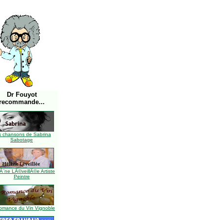
Dr Fouyot
recommande...
s chansons de Sabrina
Sabotage
Ã¨ne LÃ©veillÃ©e Artiste
Peintre
omance du Vin Vignoble