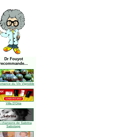
Dr Fouyot
recommande...
omance du Vin Vignoble
Villa D'Orta
s chansons de Sabrina
Sabotage