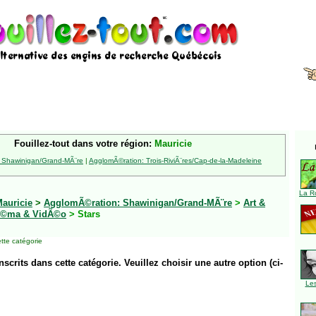
Fouillez-tout dans votre région:
Mauricie
 Shawinigan/Grand-MÃ¨re
|
AgglomÃ©ration: Trois-RiviÃ¨res/Cap-de-la-Madeleine
La R
auricie
>
AgglomÃ©ration: Shawinigan/Grand-MÃ¨re
>
Art &
Ã©ma & VidÃ©o
> Stars
tte catégorie
inscrits dans cette catégorie. Veuillez choisir une autre option (ci-
Le