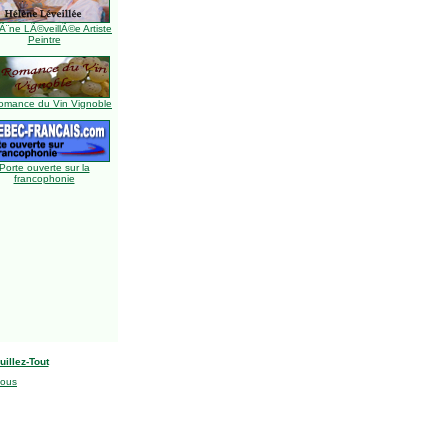
Ã¨ne LÃ©veillÃ©e Artiste
Peintre
omance du Vin Vignoble
Porte ouverte sur la
francophonie
uillez-Tout
nous