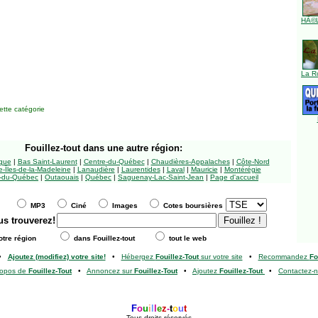
HÃ©l
La R
tte catégorie
Fouillez-tout
dans une autre région:
ngue
|
Bas Saint-Laurent
|
Centre-du-Québec
|
Chaudières-Appalaches
|
Côte-Nord
-Îles-de-la-Madeleine
|
Lanaudière
|
Laurentides
|
Laval
|
Mauricie
|
Montérégie
-du-Québec
|
Outaouais
|
Québec
|
Saguenay-Lac-Saint-Jean
|
Page d'accueil
MP3
Ciné
Images
Cotes boursières
us trouverez!
tre région
dans Fouillez-tout
tout le web
•
Ajoutez (modifiez) votre site!
•
Hébergez
Fouillez-Tout
sur votre site
•
Recommandez
Fo
ropos de
Fouillez-Tout
•
Annoncez sur
Fouillez-Tout
•
Ajoutez
Fouillez-Tout
•
Contactez-
F
o
u
i
l
l
e
z
-
t
o
u
t
Tous droits réservés