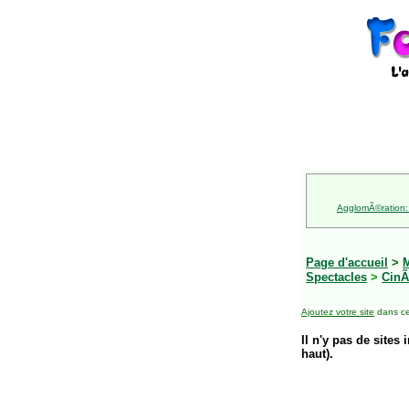
AgglomÃ©ration:
Page d'accueil
>
M
Spectacles
>
Cin
Ajoutez votre site
dans ce
Il n'y pas de sites 
haut).