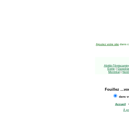
Ajoutez votre site
dans ce
Abitibi-Témiscami
Estrie
|
Gaspésie
Montréal
|
Nord
Fouillez
...vo
dans vo
Accueil
À p