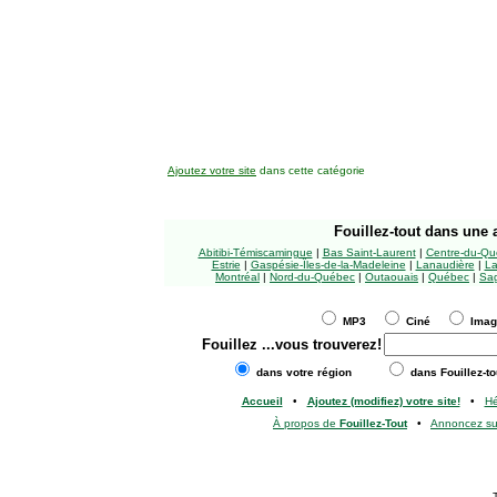
Ajoutez votre site
dans cette catégorie
Fouillez-tout
dans une a
Abitibi-Témiscamingue
|
Bas Saint-Laurent
|
Centre-du-Qu
Estrie
|
Gaspésie-Îles-de-la-Madeleine
|
Lanaudière
|
La
Montréal
|
Nord-du-Québec
|
Outaouais
|
Québec
|
Sag
MP3
Ciné
Ima
Fouillez
...vous trouverez!
dans votre région
dans Fouillez-to
Accueil
•
Ajoutez (modifiez) votre site!
•
H
À propos de
Fouillez-Tout
•
Annoncez s