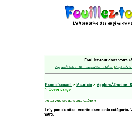
Fouillez-tout dans votre r
AgglomÃ©ration: Shawinigan/Grand-MÃ¨re
|
AgglomÃ©rat
Page d'accueil
>
Mauricie
>
AgglomÃ©ration: S
> Covoiturage
Ajoutez votre site
dans cette catégorie
Il n'y pas de sites inscrits dans cette catégorie. 
haut).