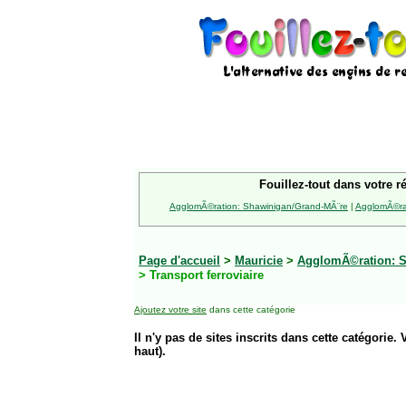
Fouillez-tout dans votre r
AgglomÃ©ration: Shawinigan/Grand-MÃ¨re
|
AgglomÃ©rat
Page d'accueil
>
Mauricie
>
AgglomÃ©ration: S
> Transport ferroviaire
Ajoutez votre site
dans cette catégorie
Il n'y pas de sites inscrits dans cette catégorie. 
haut).