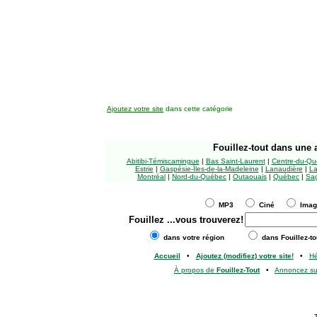
Ajoutez votre site
dans cette catégorie
Fouillez-tout
dans une a
Abitibi-Témiscamingue
|
Bas Saint-Laurent
|
Centre-du-Qu
Estrie
|
Gaspésie-Îles-de-la-Madeleine
|
Lanaudière
|
La
Montréal
|
Nord-du-Québec
|
Outaouais
|
Québec
|
Sag
MP3
Ciné
Ima
Fouillez
...vous trouverez!
dans votre région
dans Fouillez-to
Accueil
•
Ajoutez (modifiez) votre site!
•
H
À propos de
Fouillez-Tout
•
Annoncez s