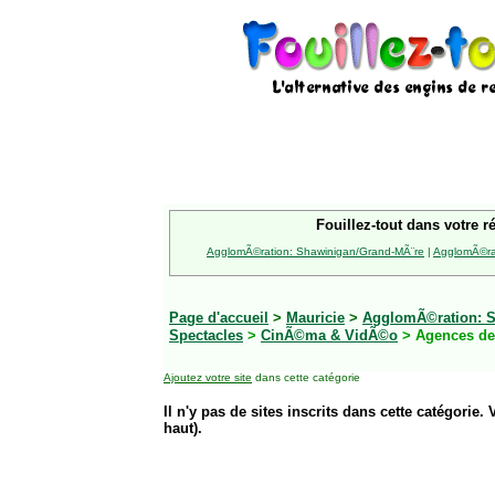
Fouillez-tout dans votre r
AgglomÃ©ration: Shawinigan/Grand-MÃ¨re
|
AgglomÃ©rat
Page d'accueil
>
Mauricie
>
AgglomÃ©ration: S
Spectacles
>
CinÃ©ma & VidÃ©o
> Agences de
Ajoutez votre site
dans cette catégorie
Il n'y pas de sites inscrits dans cette catégorie. 
haut).