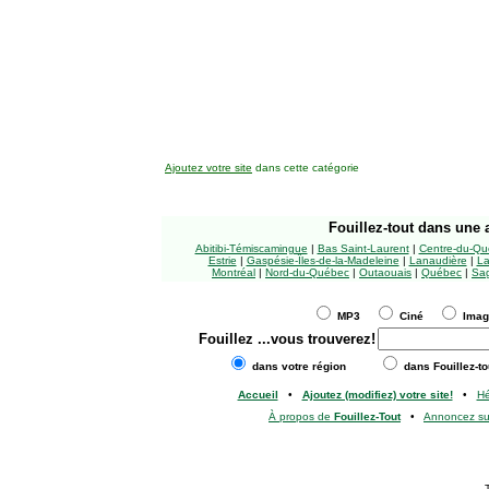
Ajoutez votre site
dans cette catégorie
Fouillez-tout
dans une a
Abitibi-Témiscamingue
|
Bas Saint-Laurent
|
Centre-du-Qu
Estrie
|
Gaspésie-Îles-de-la-Madeleine
|
Lanaudière
|
La
Montréal
|
Nord-du-Québec
|
Outaouais
|
Québec
|
Sag
MP3
Ciné
Ima
Fouillez
...vous trouverez!
dans votre région
dans Fouillez-to
Accueil
•
Ajoutez (modifiez) votre site!
•
H
À propos de
Fouillez-Tout
•
Annoncez s