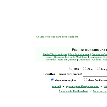
Ajoutez votre site
dans cette catégorie
Fouillez-tout
dans une a
Abitibi-Témiscamingue
|
Bas Saint-Laurent
|
Centre-du-Qu
Estrie
|
Gaspésie-Îles-de-la-Madeleine
|
Lanaudière
|
La
Montréal
|
Nord-du-Québec
|
Outaouais
|
Québec
|
Sag
MP3
Ciné
Ima
Fouillez
...vous trouverez!
dans votre région
dans Fouillez-to
Accueil
•
Ajoutez (modifiez) votre site!
•
H
À propos de
Fouillez-Tout
•
Annoncez s