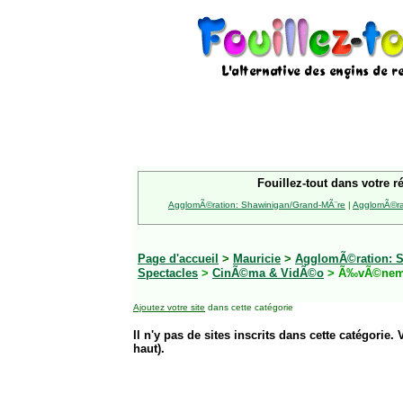
Fouillez-tout dans votre r
AgglomÃ©ration: Shawinigan/Grand-MÃ¨re
|
AgglomÃ©rat
Page d'accueil
>
Mauricie
>
AgglomÃ©ration: S
Spectacles
>
CinÃ©ma & VidÃ©o
> Ã‰vÃ©nem
Ajoutez votre site
dans cette catégorie
Il n'y pas de sites inscrits dans cette catégorie. 
haut).