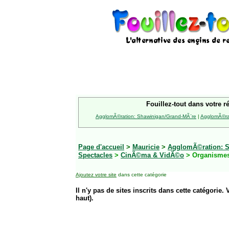
Fouillez-tout dans votre r
AgglomÃ©ration: Shawinigan/Grand-MÃ¨re
|
AgglomÃ©rat
Page d'accueil
>
Mauricie
>
AgglomÃ©ration: S
Spectacles
>
CinÃ©ma & VidÃ©o
> Organisme
Ajoutez votre site
dans cette catégorie
Il n'y pas de sites inscrits dans cette catégorie. 
haut).