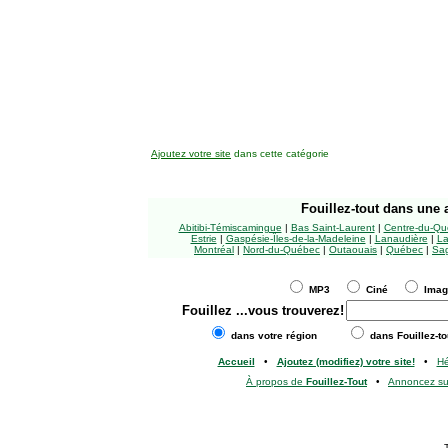
Ajoutez votre site
dans cette catégorie
Fouillez-tout
dans une a
Abitibi-Témiscamingue
|
Bas Saint-Laurent
|
Centre-du-Qu
Estrie
|
Gaspésie-Îles-de-la-Madeleine
|
Lanaudière
|
La
Montréal
|
Nord-du-Québec
|
Outaouais
|
Québec
|
Sag
MP3
Ciné
Ima
Fouillez
...vous trouverez!
dans votre région
dans Fouillez-to
Accueil
•
Ajoutez (modifiez) votre site!
•
H
À propos de
Fouillez-Tout
•
Annoncez s