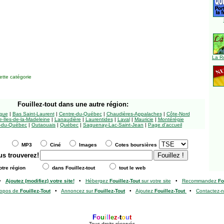
La R
tte catégorie
Fouillez-tout
dans une autre région:
ngue
|
Bas Saint-Laurent
|
Centre-du-Québec
|
Chaudières-Appalaches
|
Côte-Nord
-Îles-de-la-Madeleine
|
Lanaudière
|
Laurentides
|
Laval
|
Mauricie
|
Montérégie
-du-Québec
|
Outaouais
|
Québec
|
Saguenay-Lac-Saint-Jean
|
Page d'accueil
MP3
Ciné
Images
Cotes boursières
us trouverez!
tre région
dans Fouillez-tout
tout le web
•
Ajoutez (modifiez) votre site!
•
Hébergez
Fouillez-Tout
sur votre site
•
Recommandez
Fo
ropos de
Fouillez-Tout
•
Annoncez sur
Fouillez-Tout
•
Ajoutez
Fouillez-Tout
•
Contactez-
F
o
u
i
l
l
e
z
-
t
o
u
t
Tous droits réservés