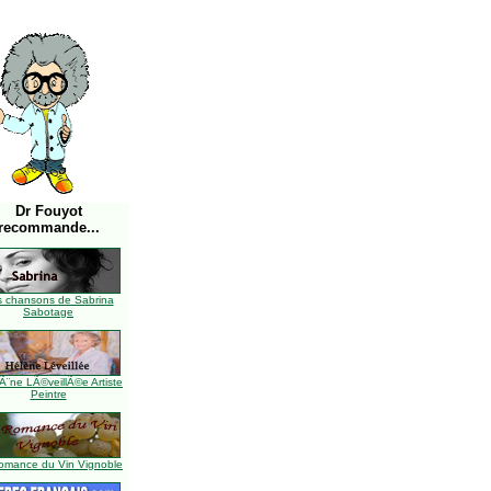
Dr Fouyot
recommande...
s chansons de Sabrina
Sabotage
Ã¨ne LÃ©veillÃ©e Artiste
Peintre
omance du Vin Vignoble