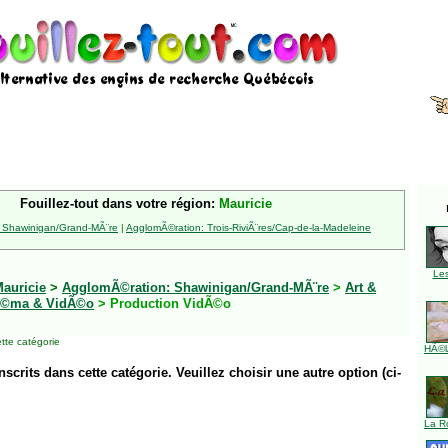
Fouillez-tout dans votre région:
Mauricie
 Shawinigan/Grand-MÃ¨re
|
AgglomÃ©ration: Trois-RiviÃ¨res/Cap-de-la-Madeleine
Le
auricie
>
AgglomÃ©ration: Shawinigan/Grand-MÃ¨re
>
Art &
Ã©ma & VidÃ©o
> Production VidÃ©o
tte catégorie
HÃ©l
inscrits dans cette catégorie. Veuillez choisir une autre option (ci-
La R