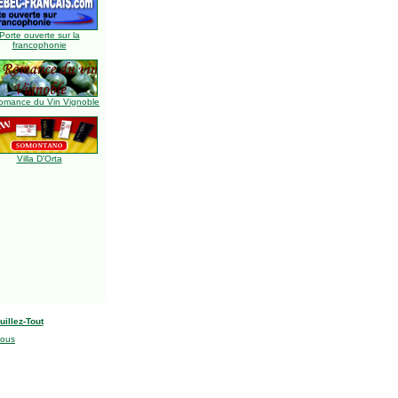
Porte ouverte sur la
francophonie
omance du Vin Vignoble
Villa D'Orta
uillez-Tout
nous