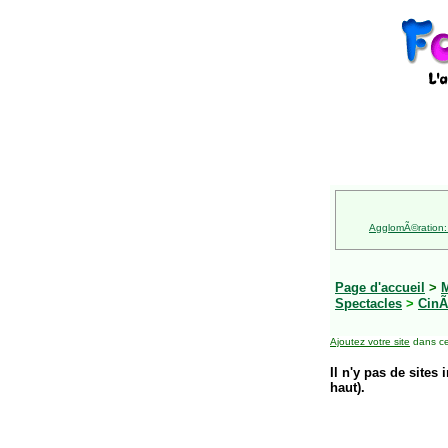
AgglomÃ©ration:
Page d'accueil
>
M
Spectacles
>
Cin
Ajoutez votre site
dans ce
Il n'y pas de sites 
haut).