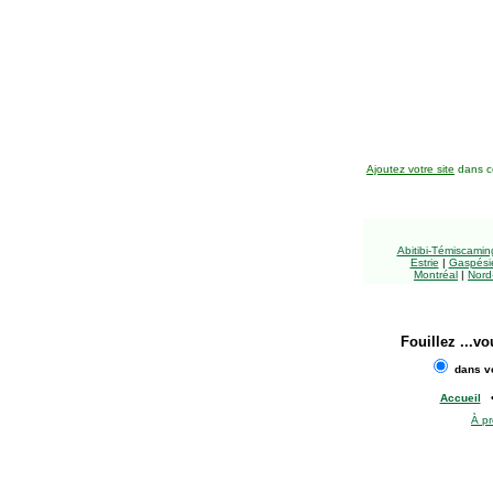
Ajoutez votre site
dans ce
Abitibi-Témiscami
Estrie
|
Gaspésie
Montréal
|
Nord
Fouillez
...vo
dans vo
Accueil
À p