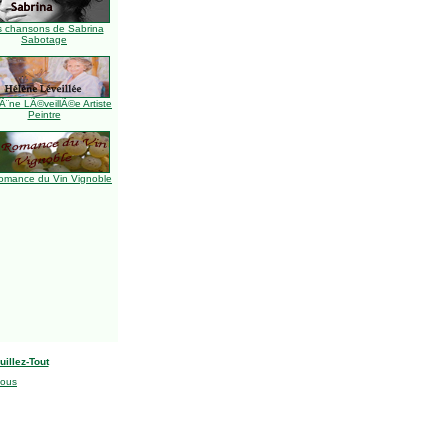
s chansons de Sabrina
Sabotage
Ã¨ne LÃ©veillÃ©e Artiste
Peintre
omance du Vin Vignoble
uillez-Tout
nous