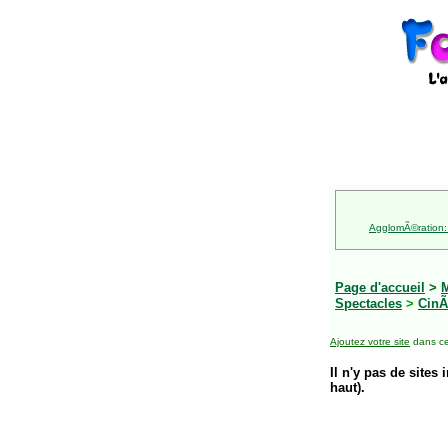
AgglomÃ©ration:
Page d'accueil
>
M
Spectacles
>
Cin
Ajoutez votre site
dans ce
Il n'y pas de sites 
haut).