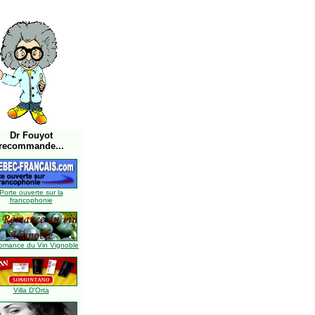
Dr Fouyot
recommande...
Porte ouverte sur la
francophonie
omance du Vin Vignoble
Villa D'Orta