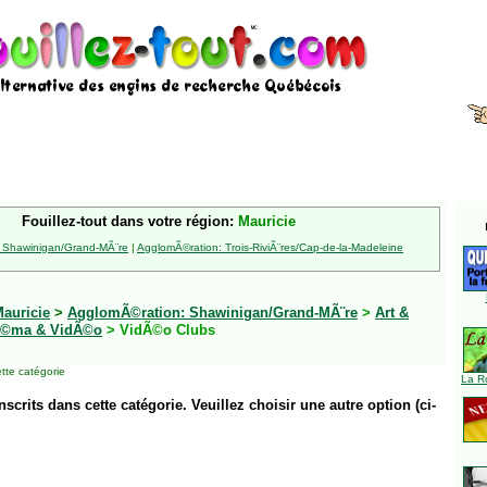
Fouillez-tout dans votre région:
Mauricie
 Shawinigan/Grand-MÃ¨re
|
AgglomÃ©ration: Trois-RiviÃ¨res/Cap-de-la-Madeleine
auricie
>
AgglomÃ©ration: Shawinigan/Grand-MÃ¨re
>
Art &
Ã©ma & VidÃ©o
> VidÃ©o Clubs
tte catégorie
La R
inscrits dans cette catégorie. Veuillez choisir une autre option (ci-