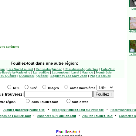
Le
HÃ©l
tte catégorie
La R
Fouillez-tout
dans une autre région:
ngue
|
Bas Saint-Laurent
|
Centre-du-Québec
|
Chaudières-Appalaches
|
Côte-Nord
-Îles-de-la-Madeleine
|
Lanaudière
|
Laurentides
|
Laval
|
Mauricie
|
Montérégie
-du-Québec
|
Outaouais
|
Québec
|
Saguenay-Lac-Saint-Jean
|
Page d'accueil
MP3
Ciné
Images
Cotes boursières
us trouverez!
tre région
dans Fouillez-tout
tout le web
•
Ajoutez (modifiez) votre site!
•
Hébergez
Fouillez-Tout
sur votre site
•
Recommandez
Fo
ropos de
Fouillez-Tout
•
Annoncez sur
Fouillez-Tout
•
Ajoutez
Fouillez-Tout
•
Contactez-
F
o
u
i
l
l
e
z
-
t
o
u
t
Tous droits réservés