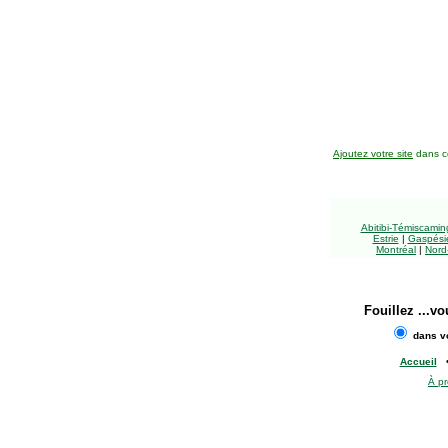
Ajoutez votre site
dans ce
Abitibi-Témiscami
Estrie
|
Gaspésie
Montréal
|
Nord
Fouillez
...vo
dans vo
Accueil
À p