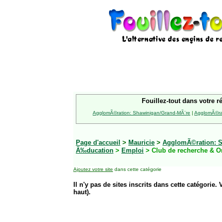
Fouillez-tout dans votre r
AgglomÃ©ration: Shawinigan/Grand-MÃ¨re
|
AgglomÃ©rat
Page d'accueil
>
Mauricie
>
AgglomÃ©ration: S
Ã‰ducation
>
Emploi
> Club de recherche & 
Ajoutez votre site
dans cette catégorie
Il n'y pas de sites inscrits dans cette catégorie. 
haut).