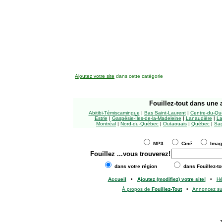
Ajoutez votre site
dans cette catégorie
Fouillez-tout
dans une a
Abitibi-Témiscamingue
|
Bas Saint-Laurent
|
Centre-du-Qu
Estrie
|
Gaspésie-Îles-de-la-Madeleine
|
Lanaudière
|
La
Montréal
|
Nord-du-Québec
|
Outaouais
|
Québec
|
Sag
MP3
Ciné
Ima
Fouillez
...vous trouverez!
dans votre région
dans Fouillez-to
Accueil
•
Ajoutez (modifiez) votre site!
•
H
À propos de
Fouillez-Tout
•
Annoncez s