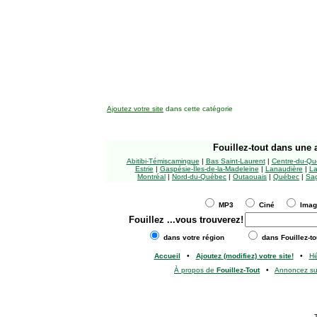
Ajoutez votre site
dans cette catégorie
Fouillez-tout
dans une a
Abitibi-Témiscamingue
|
Bas Saint-Laurent
|
Centre-du-Qu
Estrie
|
Gaspésie-Îles-de-la-Madeleine
|
Lanaudière
|
La
Montréal
|
Nord-du-Québec
|
Outaouais
|
Québec
|
Sag
MP3
Ciné
Ima
Fouillez
...vous trouverez!
dans votre région
dans Fouillez-to
Accueil
•
Ajoutez (modifiez) votre site!
•
H
À propos de
Fouillez-Tout
•
Annoncez s