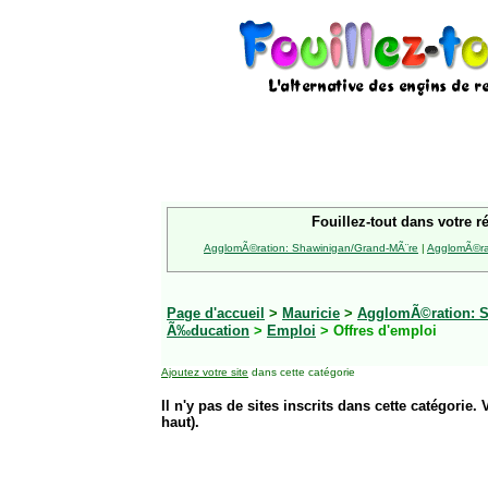
Fouillez-tout dans votre r
AgglomÃ©ration: Shawinigan/Grand-MÃ¨re
|
AgglomÃ©rat
Page d'accueil
>
Mauricie
>
AgglomÃ©ration: S
Ã‰ducation
>
Emploi
> Offres d'emploi
Ajoutez votre site
dans cette catégorie
Il n'y pas de sites inscrits dans cette catégorie. 
haut).