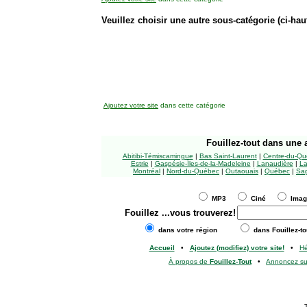
Veuillez choisir une autre sous-catégorie (ci-haut
Ajoutez votre site
dans cette catégorie
Fouillez-tout
dans une a
Abitibi-Témiscamingue
|
Bas Saint-Laurent
|
Centre-du-Qu
Estrie
|
Gaspésie-Îles-de-la-Madeleine
|
Lanaudière
|
La
Montréal
|
Nord-du-Québec
|
Outaouais
|
Québec
|
Sag
MP3
Ciné
Ima
Fouillez
...vous trouverez!
dans votre région
dans Fouillez-to
Accueil
•
Ajoutez (modifiez) votre site!
•
H
À propos de
Fouillez-Tout
•
Annoncez s