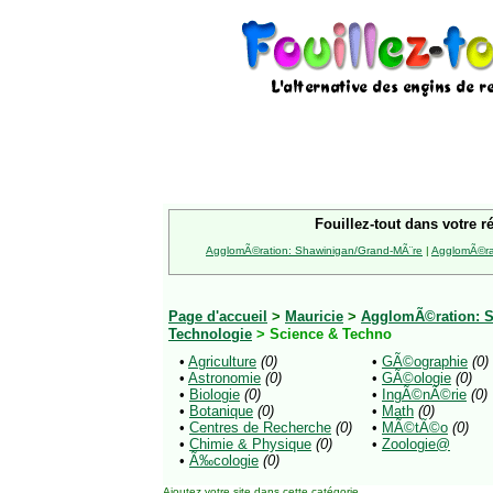
Fouillez-tout dans votre r
AgglomÃ©ration: Shawinigan/Grand-MÃ¨re
|
AgglomÃ©rat
Page d'accueil
>
Mauricie
>
AgglomÃ©ration: S
Technologie
> Science & Techno
•
Agriculture
(0)
•
GÃ©ographie
(0)
•
Astronomie
(0)
•
GÃ©ologie
(0)
•
Biologie
(0)
•
IngÃ©nÃ©rie
(0)
•
Botanique
(0)
•
Math
(0)
•
Centres de Recherche
(0)
•
MÃ©tÃ©o
(0)
•
Chimie & Physique
(0)
•
Zoologie@
•
Ã‰cologie
(0)
Ajoutez votre site
dans cette catégorie