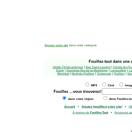
Ajoutez votre site
dans cette catégorie
Fouillez-tout
dans une a
Abitibi-Témiscamingue
|
Bas Saint-Laurent
|
Centre-du-Qu
Estrie
|
Gaspésie-Îles-de-la-Madeleine
|
Lanaudière
|
La
Montréal
|
Nord-du-Québec
|
Outaouais
|
Québec
|
Sag
MP3
Ciné
Ima
Fouillez
...vous trouverez!
dans votre région
dans Fouillez-to
Accueil
•
Ajoutez (modifiez) votre site!
•
H
À propos de
Fouillez-Tout
•
Annoncez s