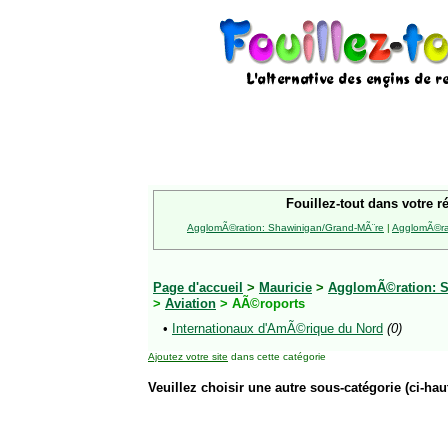
Fouillez-tout dans votre r
AgglomÃ©ration: Shawinigan/Grand-MÃ¨re
|
AgglomÃ©rat
Page d'accueil
>
Mauricie
>
AgglomÃ©ration: S
>
Aviation
> AÃ©roports
•
Internationaux d'AmÃ©rique du Nord
(0)
Ajoutez votre site
dans cette catégorie
Veuillez choisir une autre sous-catégorie (ci-haut