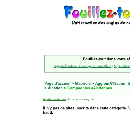
Fouillez-tout dans votre r
AgglomÃ©ration: Shawinigan/Grand-MÃ¨re
|
AgglomÃ©rat
Page d'accueil
>
Mauricie
>
AgglomÃ©ration: S
>
Aviation
> Compagnies aÃ©riennes
Ajoutez votre site
dans cette catégorie
Il n'y pas de sites inscrits dans cette catégorie. 
haut).