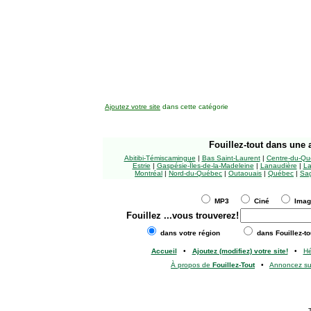
Ajoutez votre site
dans cette catégorie
Fouillez-tout
dans une a
Abitibi-Témiscamingue
|
Bas Saint-Laurent
|
Centre-du-Qu
Estrie
|
Gaspésie-Îles-de-la-Madeleine
|
Lanaudière
|
La
Montréal
|
Nord-du-Québec
|
Outaouais
|
Québec
|
Sag
MP3
Ciné
Ima
Fouillez
...vous trouverez!
dans votre région
dans Fouillez-to
Accueil
•
Ajoutez (modifiez) votre site!
•
H
À propos de
Fouillez-Tout
•
Annoncez s