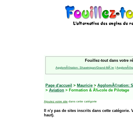
Fouillez-tout dans votre r
AgglomÃ©ration: Shawinigan/Grand-MÃ¨re
|
AgglomÃ©rat
Page d'accueil
>
Mauricie
>
AgglomÃ©ration: S
>
Aviation
> Formation & Ã‰cole de Pilotage
Ajoutez votre site
dans cette catégorie
Il n'y pas de sites inscrits dans cette catégorie. 
haut).