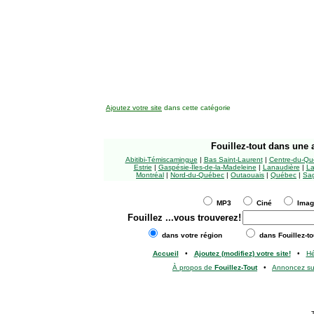
Ajoutez votre site
dans cette catégorie
Fouillez-tout
dans une a
Abitibi-Témiscamingue
|
Bas Saint-Laurent
|
Centre-du-Qu
Estrie
|
Gaspésie-Îles-de-la-Madeleine
|
Lanaudière
|
La
Montréal
|
Nord-du-Québec
|
Outaouais
|
Québec
|
Sag
MP3
Ciné
Ima
Fouillez
...vous trouverez!
dans votre région
dans Fouillez-to
Accueil
•
Ajoutez (modifiez) votre site!
•
H
À propos de
Fouillez-Tout
•
Annoncez s