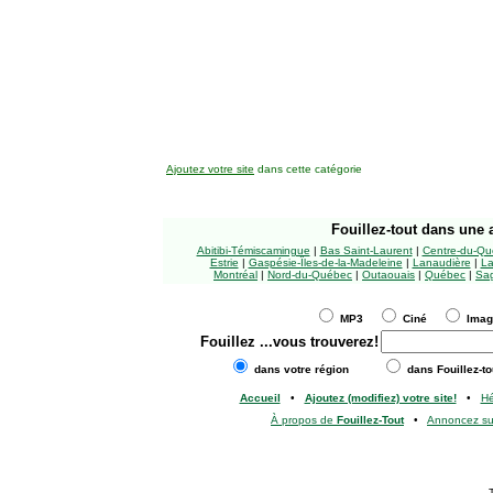
Ajoutez votre site
dans cette catégorie
Fouillez-tout
dans une a
Abitibi-Témiscamingue
|
Bas Saint-Laurent
|
Centre-du-Qu
Estrie
|
Gaspésie-Îles-de-la-Madeleine
|
Lanaudière
|
La
Montréal
|
Nord-du-Québec
|
Outaouais
|
Québec
|
Sag
MP3
Ciné
Ima
Fouillez
...vous trouverez!
dans votre région
dans Fouillez-to
Accueil
•
Ajoutez (modifiez) votre site!
•
H
À propos de
Fouillez-Tout
•
Annoncez s