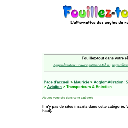
Fouillez-tout dans votre r
AgglomÃ©ration: Shawinigan/Grand-MÃ¨re
|
AgglomÃ©rat
Page d'accueil
>
Mauricie
>
AgglomÃ©ration: S
>
Aviation
> Transporteurs & Entretien
Ajoutez votre site
dans cette catégorie
Il n'y pas de sites inscrits dans cette catégorie. 
haut).