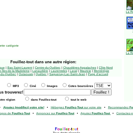
La R
tte catégorie
La R
Fouillez-tout
dans une autre région:
ngue
|
Bas Saint-Laurent
|
Centre-du-Québec
|
Chaudières-Appalaches
|
Côte-Nord
-Îles-de-la-Madeleine
|
Lanaudière
|
Laurentides
|
Laval
|
Mauricie
|
Montérégie
-du-Québec
|
Outaouais
|
Québec
|
Saguenay-Lac-Saint-Jean
|
Page d'accueil
MP3
Ciné
Images
Cotes boursières
us trouverez!
tre région
dans Fouillez-tout
tout le web
•
Ajoutez (modifiez) votre site!
•
Hébergez
Fouillez-Tout
sur votre site
•
Recommandez
Fo
ropos de
Fouillez-Tout
•
Annoncez sur
Fouillez-Tout
•
Ajoutez
Fouillez-Tout
•
Contactez-
F
o
u
i
l
l
e
z
-
t
o
u
t
Tous droits réservés