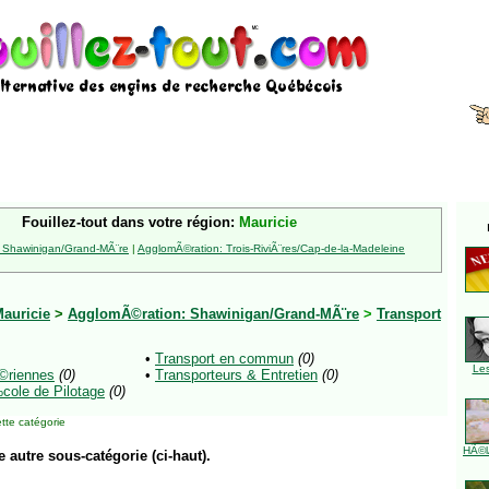
Fouillez-tout dans votre région:
Mauricie
 Shawinigan/Grand-MÃ¨re
|
AgglomÃ©ration: Trois-RiviÃ¨res/Cap-de-la-Madeleine
auricie
>
AgglomÃ©ration: Shawinigan/Grand-MÃ¨re
>
Transport
•
Transport en commun
(0)
Le
©riennes
(0)
•
Transporteurs & Entretien
(0)
cole de Pilotage
(0)
tte catégorie
HÃ©l
e autre sous-catégorie (ci-haut).