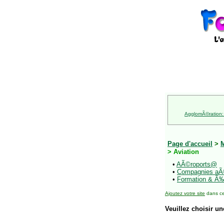
AgglomÃ©ration:
Page d'accueil
>
M
> Aviation
•
AÃ©roports@
•
Compagnies aÃ
•
Formation & Ã‰
Ajoutez votre site
dans ce
Veuillez choisir un