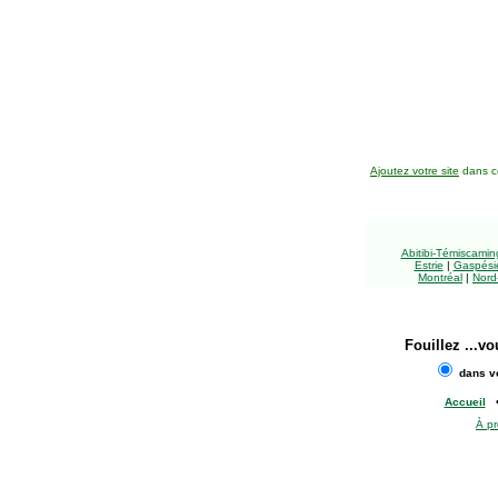
Ajoutez votre site
dans ce
Abitibi-Témiscami
Estrie
|
Gaspésie
Montréal
|
Nord
Fouillez
...vo
dans vo
Accueil
À p