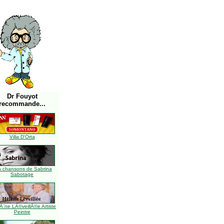
Dr Fouyot
recommande...
Villa D'Orta
s chansons de Sabrina
Sabotage
Ã¨ne LÃ©veillÃ©e Artiste
Peintre