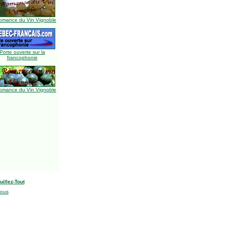
omance du Vin Vignoble
Porte ouverte sur la
francophonie
omance du Vin Vignoble
uillez-Tout
nous