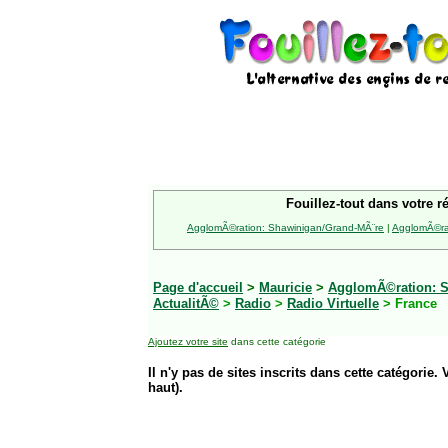
Fouillez-tout dans votre r
AgglomÃ©ration: Shawinigan/Grand-MÃ¨re
|
AgglomÃ©rat
Page d'accueil
>
Mauricie
>
AgglomÃ©ration: S
ActualitÃ©
>
Radio
>
Radio Virtuelle
> France
Ajoutez votre site
dans cette catégorie
Il n'y pas de sites inscrits dans cette catégorie. 
haut).