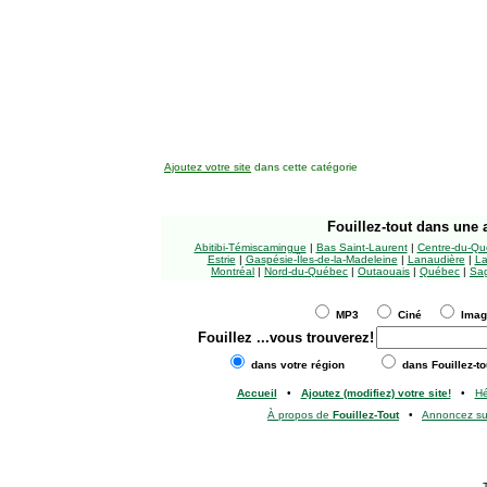
Ajoutez votre site
dans cette catégorie
Fouillez-tout
dans une a
Abitibi-Témiscamingue
|
Bas Saint-Laurent
|
Centre-du-Qu
Estrie
|
Gaspésie-Îles-de-la-Madeleine
|
Lanaudière
|
La
Montréal
|
Nord-du-Québec
|
Outaouais
|
Québec
|
Sag
MP3
Ciné
Ima
Fouillez
...vous trouverez!
dans votre région
dans Fouillez-to
Accueil
•
Ajoutez (modifiez) votre site!
•
H
À propos de
Fouillez-Tout
•
Annoncez s