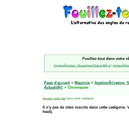
Fouillez-tout dans votre r
AgglomÃ©ration: Shawinigan/Grand-MÃ¨re
|
AgglomÃ©rat
Page d'accueil
>
Mauricie
>
AgglomÃ©ration: S
ActualitÃ©
> Chroniques
Ajoutez votre site
dans cette catégorie
Il n'y pas de sites inscrits dans cette catégorie. 
haut).