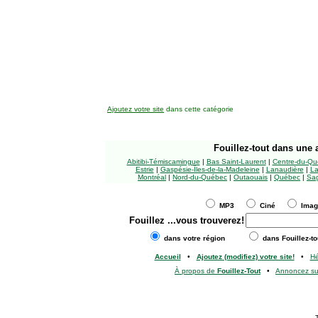
Ajoutez votre site
dans cette catégorie
Fouillez-tout
dans une a
Abitibi-Témiscamingue
|
Bas Saint-Laurent
|
Centre-du-Qu
Estrie
|
Gaspésie-Îles-de-la-Madeleine
|
Lanaudière
|
La
Montréal
|
Nord-du-Québec
|
Outaouais
|
Québec
|
Sag
MP3
Ciné
Ima
Fouillez
...vous trouverez!
dans votre région
dans Fouillez-to
Accueil
•
Ajoutez (modifiez) votre site!
•
H
À propos de
Fouillez-Tout
•
Annoncez s