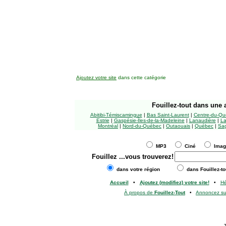
Ajoutez votre site
dans cette catégorie
Fouillez-tout
dans une a
Abitibi-Témiscamingue
|
Bas Saint-Laurent
|
Centre-du-Qu
Estrie
|
Gaspésie-Îles-de-la-Madeleine
|
Lanaudière
|
La
Montréal
|
Nord-du-Québec
|
Outaouais
|
Québec
|
Sag
MP3
Ciné
Ima
Fouillez
...vous trouverez!
dans votre région
dans Fouillez-to
Accueil
•
Ajoutez (modifiez) votre site!
•
H
À propos de
Fouillez-Tout
•
Annoncez s