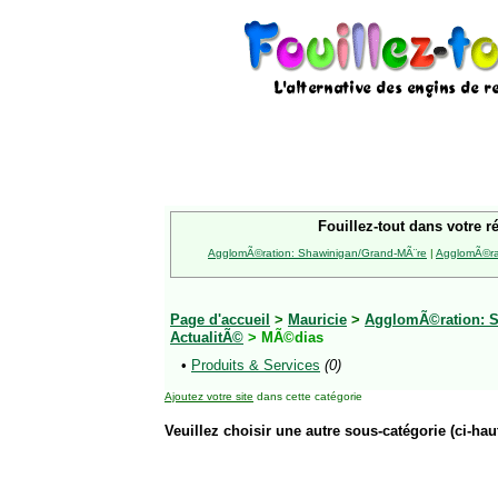
Fouillez-tout dans votre r
AgglomÃ©ration: Shawinigan/Grand-MÃ¨re
|
AgglomÃ©rat
Page d'accueil
>
Mauricie
>
AgglomÃ©ration: S
ActualitÃ©
> MÃ©dias
•
Produits & Services
(0)
Ajoutez votre site
dans cette catégorie
Veuillez choisir une autre sous-catégorie (ci-haut