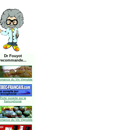
Dr Fouyot
recommande...
omance du Vin Vignoble
Porte ouverte sur la
francophonie
omance du Vin Vignoble