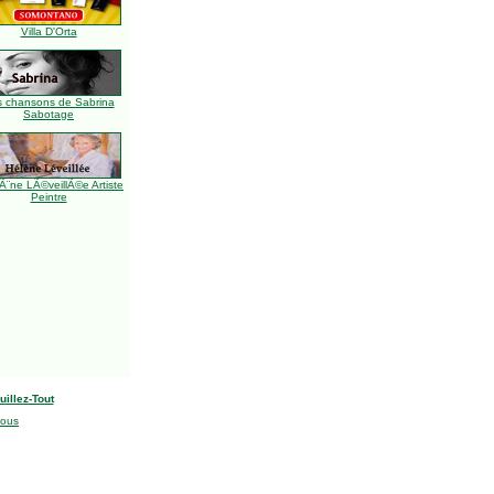
Villa D'Orta
s chansons de Sabrina
Sabotage
Ã¨ne LÃ©veillÃ©e Artiste
Peintre
uillez-Tout
nous