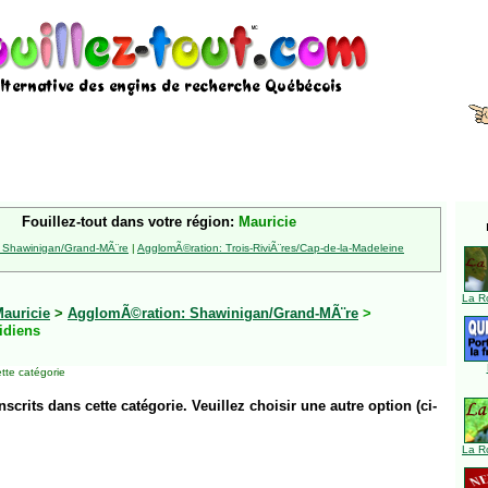
Fouillez-tout dans votre région:
Mauricie
 Shawinigan/Grand-MÃ¨re
|
AgglomÃ©ration: Trois-RiviÃ¨res/Cap-de-la-Madeleine
La R
auricie
>
AgglomÃ©ration: Shawinigan/Grand-MÃ¨re
>
idiens
tte catégorie
inscrits dans cette catégorie. Veuillez choisir une autre option (ci-
La R