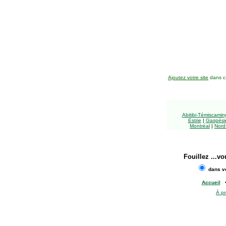
Ajoutez votre site
dans ce
Abitibi-Témiscami
Estrie
|
Gaspésie
Montréal
|
Nord
Fouillez
...vo
dans vo
Accueil
À p