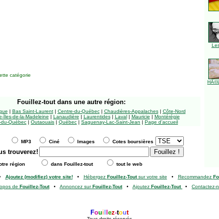
Le
tte catégorie
HÃ©l
Fouillez-tout
dans une autre région:
ngue
|
Bas Saint-Laurent
|
Centre-du-Québec
|
Chaudières-Appalaches
|
Côte-Nord
-Îles-de-la-Madeleine
|
Lanaudière
|
Laurentides
|
Laval
|
Mauricie
|
Montérégie
-du-Québec
|
Outaouais
|
Québec
|
Saguenay-Lac-Saint-Jean
|
Page d'accueil
MP3
Ciné
Images
Cotes boursières
us trouverez!
tre région
dans Fouillez-tout
tout le web
•
Ajoutez (modifiez) votre site!
•
Hébergez
Fouillez-Tout
sur votre site
•
Recommandez
Fo
ropos de
Fouillez-Tout
•
Annoncez sur
Fouillez-Tout
•
Ajoutez
Fouillez-Tout
•
Contactez-
F
o
u
i
l
l
e
z
-
t
o
u
t
Tous droits réservés