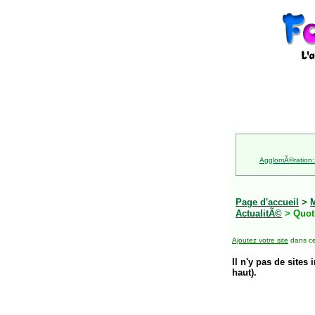
AgglomÃ©ration:
Page d'accueil
>
M
ActualitÃ©
> Quot
Ajoutez votre site
dans ce
Il n'y pas de sites 
haut).