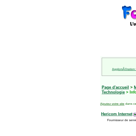
AgglomÃ©ration:
Page d'accueil
>
M
Technologie
> Inf
Ajoutez votre site
dans ce
Hericom Internet
Fournisseur de servi