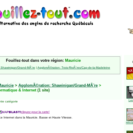
Fouillez-tout dans votre région:
Mauricie
 Shawinigan/Grand-MÃ¨re
|
AgglomÃ©ration: Trois-RiviÃ¨res/Cap-de-la-Madeleine
auricie
>
AgglomÃ©ration: Shawinigan/Grand-MÃ¨re
>
ormatique & Internet
(1 site)
Le
tte catégorie
cliquez pour la carte!
ce Internet dans la Mauricie. Basse et Haute Vitesse.
HÃ©l