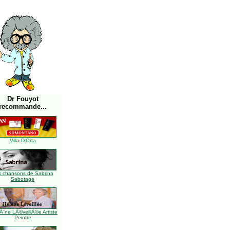
Dr Fouyot
recommande...
Villa D'Orta
s chansons de Sabrina
Sabotage
Ã¨ne LÃ©veillÃ©e Artiste
Peintre