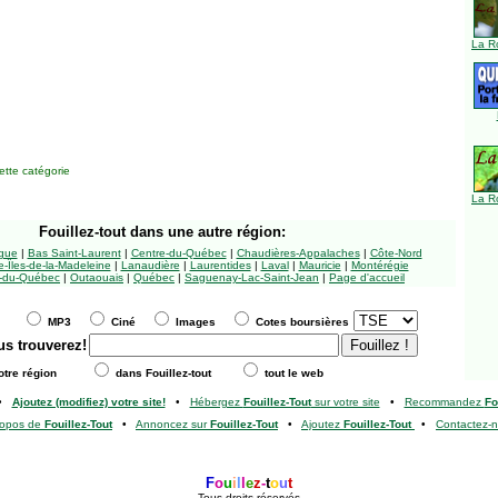
La R
tte catégorie
La R
Fouillez-tout
dans une autre région:
ngue
|
Bas Saint-Laurent
|
Centre-du-Québec
|
Chaudières-Appalaches
|
Côte-Nord
-Îles-de-la-Madeleine
|
Lanaudière
|
Laurentides
|
Laval
|
Mauricie
|
Montérégie
-du-Québec
|
Outaouais
|
Québec
|
Saguenay-Lac-Saint-Jean
|
Page d'accueil
MP3
Ciné
Images
Cotes boursières
us trouverez!
tre région
dans Fouillez-tout
tout le web
•
Ajoutez (modifiez) votre site!
•
Hébergez
Fouillez-Tout
sur votre site
•
Recommandez
Fo
ropos de
Fouillez-Tout
•
Annoncez sur
Fouillez-Tout
•
Ajoutez
Fouillez-Tout
•
Contactez-
F
o
u
i
l
l
e
z
-
t
o
u
t
Tous droits réservés