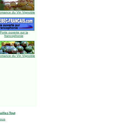
omance du Vin Vignoble
Porte ouverte sur la
francophonie
omance du Vin Vignoble
uillez-Tout
nous