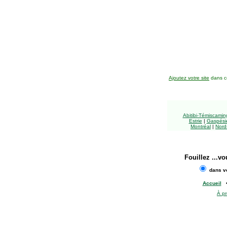
Ajoutez votre site
dans ce
Abitibi-Témiscami
Estrie
|
Gaspésie
Montréal
|
Nord
Fouillez
...vo
dans vo
Accueil
À p