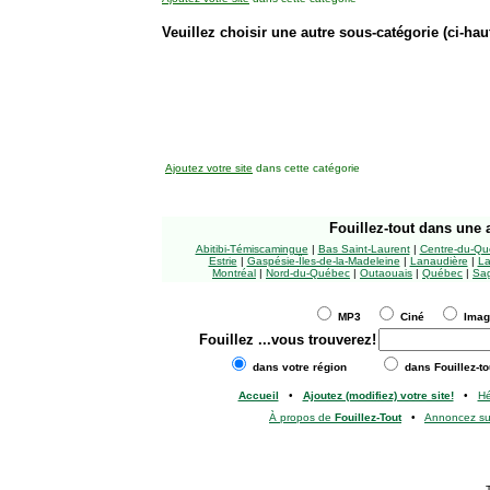
Veuillez choisir une autre sous-catégorie (ci-haut
Ajoutez votre site
dans cette catégorie
Fouillez-tout
dans une a
Abitibi-Témiscamingue
|
Bas Saint-Laurent
|
Centre-du-Qu
Estrie
|
Gaspésie-Îles-de-la-Madeleine
|
Lanaudière
|
La
Montréal
|
Nord-du-Québec
|
Outaouais
|
Québec
|
Sag
MP3
Ciné
Ima
Fouillez
...vous trouverez!
dans votre région
dans Fouillez-to
Accueil
•
Ajoutez (modifiez) votre site!
•
H
À propos de
Fouillez-Tout
•
Annoncez s