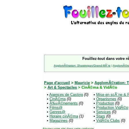
Fouillez-tout dans votre r
AgglomÃ©ration: Shawinigan/Grand-MÃ¨re
|
AgglomÃ©rat
Page d'accueil
>
Mauricie
>
AgglomÃ©ration: Tr
>
Art & Spectacles
> CinÃ©ma & VidÃ©o
•
Agences de Casting
(0)
•
Mise en scÃ¨ne & 
•
CinÃ©ma
(0)
•
Organismes
(0)
•
Ã‰vÃ©nements
(0)
•
Production
(0)
•
Films@
•
Production VidÃ©o
•
Genres@
•
Services
(0)
•
Horaire cinÃ©ma
(1)
•
Stars
(0)
•
Magazines
(0)
•
VidÃ©o Clubs
(0)
Ajoutez votre site
dans cette catégorie