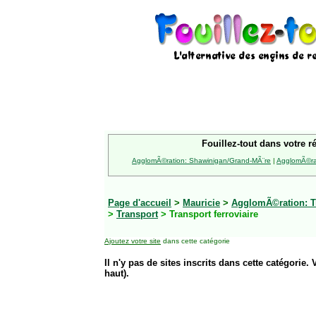
Fouillez-tout dans votre r
AgglomÃ©ration: Shawinigan/Grand-MÃ¨re
|
AgglomÃ©rat
Page d'accueil
>
Mauricie
>
AgglomÃ©ration: Tr
>
Transport
> Transport ferroviaire
Ajoutez votre site
dans cette catégorie
Il n'y pas de sites inscrits dans cette catégorie. 
haut).