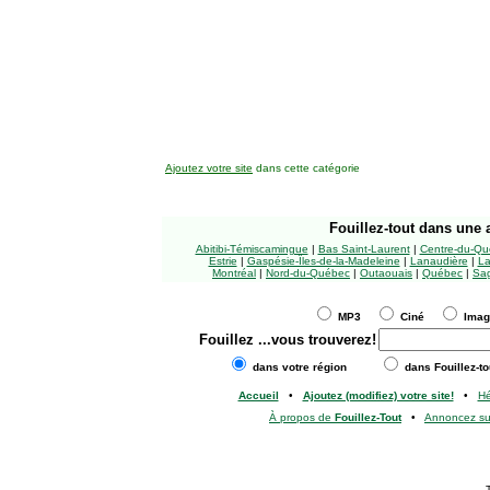
Ajoutez votre site
dans cette catégorie
Fouillez-tout
dans une a
Abitibi-Témiscamingue
|
Bas Saint-Laurent
|
Centre-du-Qu
Estrie
|
Gaspésie-Îles-de-la-Madeleine
|
Lanaudière
|
La
Montréal
|
Nord-du-Québec
|
Outaouais
|
Québec
|
Sag
MP3
Ciné
Ima
Fouillez
...vous trouverez!
dans votre région
dans Fouillez-to
Accueil
•
Ajoutez (modifiez) votre site!
•
H
À propos de
Fouillez-Tout
•
Annoncez s