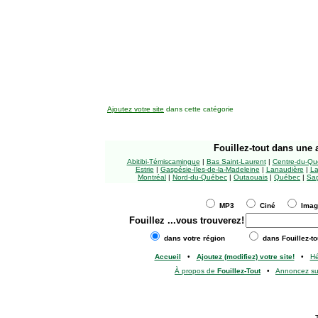
Ajoutez votre site
dans cette catégorie
Fouillez-tout
dans une a
Abitibi-Témiscamingue
|
Bas Saint-Laurent
|
Centre-du-Qu
Estrie
|
Gaspésie-Îles-de-la-Madeleine
|
Lanaudière
|
La
Montréal
|
Nord-du-Québec
|
Outaouais
|
Québec
|
Sag
MP3
Ciné
Ima
Fouillez
...vous trouverez!
dans votre région
dans Fouillez-to
Accueil
•
Ajoutez (modifiez) votre site!
•
H
À propos de
Fouillez-Tout
•
Annoncez s