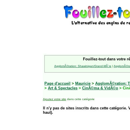
Fouillez-tout dans votre r
AgglomÃ©ration: Shawinigan/Grand-MÃ¨re
|
AgglomÃ©rat
Page d'accueil
>
Mauricie
>
AgglomÃ©ration: Tr
>
Art & Spectacles
>
CinÃ©ma & VidÃ©o
> Ci
Ajoutez votre site
dans cette catégorie
Il n'y pas de sites inscrits dans cette catégorie. 
haut).