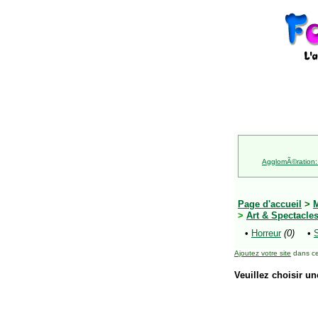
AgglomÃ©ration:
Page d'accueil
>
M
>
Art & Spectacle
•
Horreur
(0)
•
S
Ajoutez votre site
dans ce
Veuillez choisir un