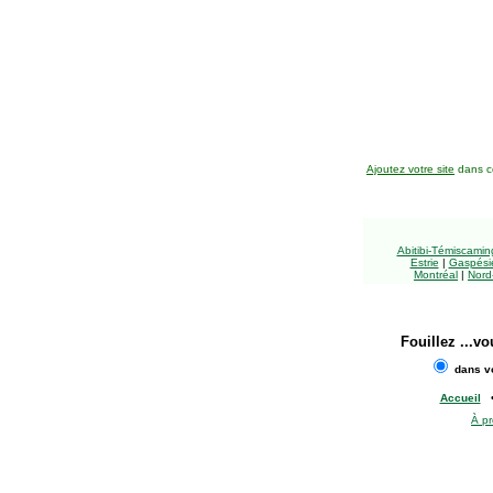
Ajoutez votre site
dans ce
Abitibi-Témiscami
Estrie
|
Gaspésie
Montréal
|
Nord
Fouillez
...vo
dans vo
Accueil
À p