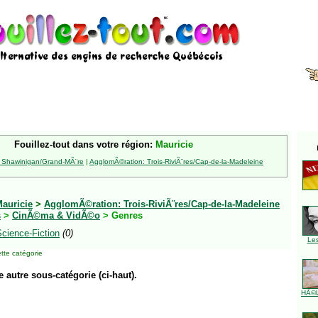
Fouillez-tout dans votre région:
Mauricie
 Shawinigan/Grand-MÃ¨re
|
AgglomÃ©ration: Trois-RiviÃ¨res/Cap-de-la-Madeleine
auricie
>
AgglomÃ©ration: Trois-RiviÃ¨res/Cap-de-la-Madeleine
s
>
CinÃ©ma & VidÃ©o
> Genres
cience-Fiction
(0)
Le
tte catégorie
e autre sous-catégorie (ci-haut).
HÃ©l