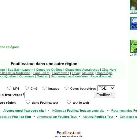
La R
tte catégorie
La R
Fouillez-tout
dans une autre région:
ngue
|
Bas Saint-Laurent
|
Centre-du-Québec
|
Chaudières-Appalaches
|
Côte-Nord
-Îles-de-la-Madeleine
|
Lanaudière
|
Laurentides
|
Laval
|
Mauricie
|
Montérégie
-du-Québec
|
Outaouais
|
Québec
|
Saguenay-Lac-Saint-Jean
|
Page d'accueil
MP3
Ciné
Images
Cotes boursières
us trouverez!
tre région
dans Fouillez-tout
tout le web
•
Ajoutez (modifiez) votre site!
•
Hébergez
Fouillez-Tout
sur votre site
•
Recommandez
Fo
ropos de
Fouillez-Tout
•
Annoncez sur
Fouillez-Tout
•
Ajoutez
Fouillez-Tout
•
Contactez-
F
o
u
i
l
l
e
z
-
t
o
u
t
Tous droits réservés