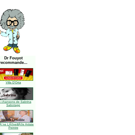
Dr Fouyot
recommande...
Villa D'Orta
s chansons de Sabrina
Sabotage
Ã¨ne LÃ©veillÃ©e Artiste
Peintre