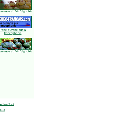
omance du Vin Vignoble
Porte ouverte sur la
francophonie
omance du Vin Vignoble
uillez-Tout
nous